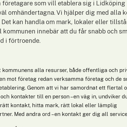
 företagare som vill etablera sig i Lidköping
väl omhändertagna. Vi hjälper dig med alla ko
et kan handla om mark, lokaler eller tillstån
ill kommunen innebär att du får snabb och smi
d i förtroende.
 kommunens alla resurser, både offentliga och priva
cen mot företag redan verksamma företag och de s
etablering. Genom att vi har samordnat ett flertal ol
ch kontakter till en person – en väg in, undviker d
rätt kontakt, hitta mark, rätt lokal eller lämplig 
ner. Med andra ord – en kontakt ger dig all servic