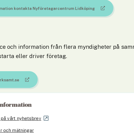
rmation kontakta Nyföretagarcentrum Lidköping
an webbplats.
e och information från flera myndigheter på samma
tarta eller driver företag.
erksamt.se
an webbplats.
information
på vårt nyhetsbrev
r och mätningar