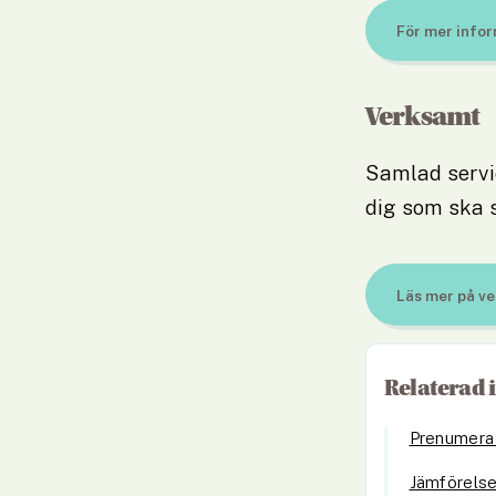
För mer info
Länk till ann
Verksamt
Samlad servic
dig som ska s
Läs mer på v
Länk till ann
Relaterad 
Prenumera 
Jämförelse