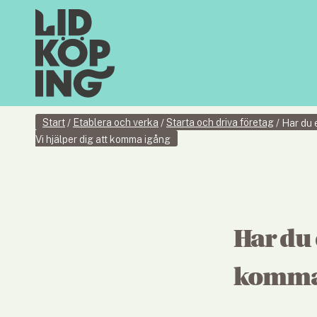
Start
Etablera och verka
Starta och driva företag
/
/
/
Har du 
Vi hjälper dig att komma igång
Har du 
komma