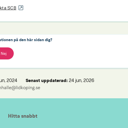
kta SCB
ationen på den här sidan dig?
Nej
jun, 2024
24 jun, 2026
Senast uppdaterad: 
mhalle@lidkoping.se
Hitta snabbt