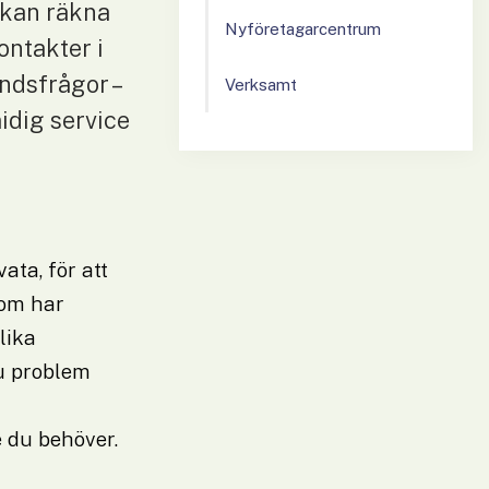
 kan räkna 
Nyföretagarcentrum
ntakter i 
dsfrågor – 
Verksamt
dig service 
ta, för att 
om har 
ika 
u problem 
e du behöver.