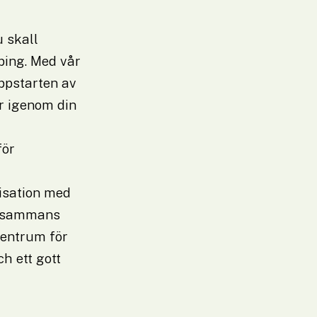
 skall 
ing. Med vår 
pstarten av 
r igenom din 
ör 
sation med 
llsammans 
entrum för 
 ett gott 