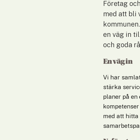
Företag och
med att bli 
kommunen. D
en väg in t
och goda rå
En väg in
Vi har samlat
stärka servi
planer på en 
kompetenser o
med att hitta 
samarbetspart