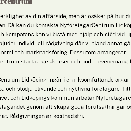
arcentrum
verklighet av din affärsidé, men är osäker på hur du
den. Då kan du kontakta NyföretagarCentrum Lidköp
h kompetens kan vi bistå med hjälp och stöd vid up
rbjuder individuell rådgivning där vi bland annat gå
konomi och marknadsföring. Dessutom arrangerar 
entrum starta-eget-kurser och andra evenemang f
.
entrum Lidköping ingår i en riksomfattande organi
lpa och stödja blivande och nyblivna företagare. Ti
ivet och Lidköpings kommun arbetar Nyföretagarc
etagandet genom att skapa goda förutsättningar och
at. Rådgivningen är kostnadsfri.