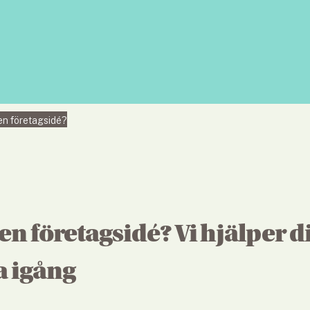
en företagsidé?
en företagsidé? Vi hjälper dig
 igång