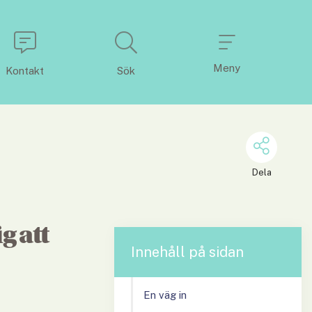
Meny
Kontakt
Sök
Dela
 att 
Innehåll på sidan
En väg in