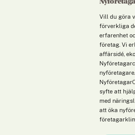
Nyföretag
Vill du göra 
förverkliga 
erfarenhet oc
företag. Vi e
affärsidé, e
Nyföretagarc
nyföretagare
NyföretagarC
syfte att hjä
med näringsl
att öka nyför
företagarklim