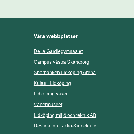
Våra webbplatser
De la Gardiegymnasiet
ill annan webbplats.
Campus västra Skaraborg
Sparbanken Lidköping Arena
webbplats.
Kultur i Lidköping
ill annan webbplats.
Lidköping växer
Vänermuseet
lats.
Lidköping miljö och teknik AB
Länk till annan w
Destination Läckö-Kinnekulle