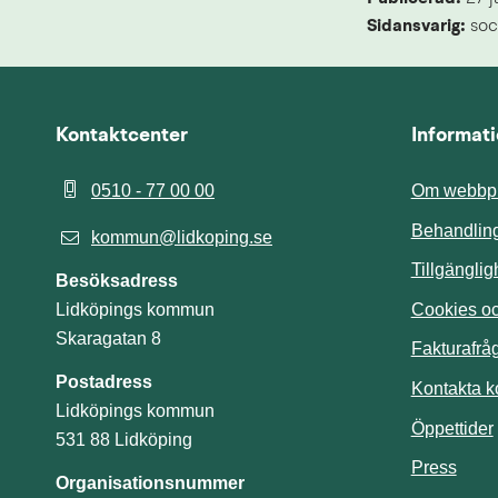
Sidansvarig:
 soc
Kontaktcenter
Informat
0510 - 77 00 00
Om webbpl
Behandling
kommun@lidkoping.se
Tillgängli
Besöksadress
Cookies och
Lidköpings kommun
Skaragatan 8
Fakturafrå
Postadress
Kontakta 
Lidköpings kommun
Öppettider
531 88 Lidköping
Press
Organisationsnummer