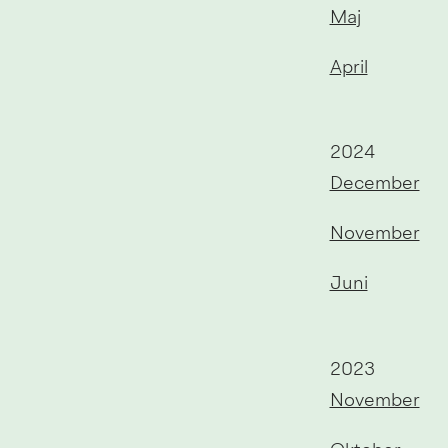
Maj
April
År:
2024
December
November
Juni
År:
2023
November