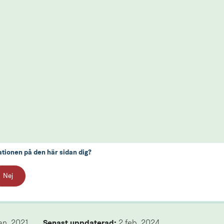
ationen på den här sidan dig?
Nej
an, 2021
Senast uppdaterad: 
2 feb, 2024