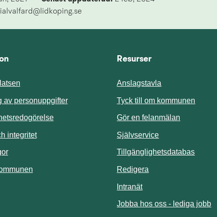
ialvalfard@lidkoping.se
ion
Resurser
atsen
Anslagstavla
Länk t
 av personuppgifter
Tyck till om kommunen
ghetsredogörelse
Gör en felanmälan
Länk till annan 
 integritet
Självservice
Länk t
gor
Tillgänglighetsdatabas
kommunen
Redigera
Länk till annan webbp
Intranät
Jobba hos oss - lediga jobb