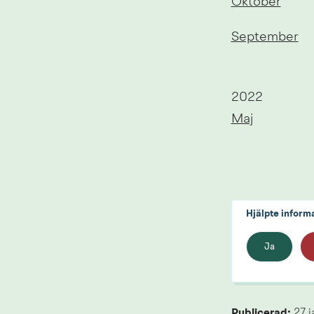
Oktober
September
År:
2022
Maj
Hjälpte inform
Ja
Publicerad: 
27 j