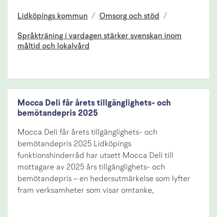
Lidköpings kommun
/
Omsorg och stöd
/
Språkträning i vardagen stärker svenskan inom
måltid och lokalvård
Mocca Deli får årets tillgänglighets- och
bemötandepris 2025
Mocca Deli får årets tillgänglighets- och
bemötandepris 2025 Lidköpings
funktionshinderråd har utsett Mocca Deli till
mottagare av 2025 års tillgänglighets- och
bemötandepris – en hedersutmärkelse som lyfter
fram verksamheter som visar omtanke,