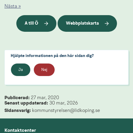
Nästa »
A till Ö
Webbplatskarta
Hjälpte informationen på den här sidan dig?
Ja
Nej
Publicerad: 
27 mar, 2020
Senast uppdaterad: 
30 mar, 2026
Sidansvarig:
 kommunstyrelsen@lidkoping.se
Kontaktcenter