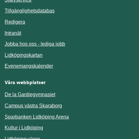
Länk till annan webbplats.
Tillgänglighetsdatabas
Redigera
Länk till annan webbplats.
Intranät
Jobba hos oss - lediga jobb
Länk till annan webbplats.
Lidköpingskartan
Länk till annan webbplats.
Evenemangskalender
Våra webbplatser
De la Gardiegymnasiet
Campus västra Skaraborg
Sparbanken Lidköping Arena
Kultur i Lidköping
Lidköping växer