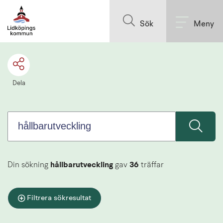
Sök.
Till innehållet på sidan
Sökförslagen
Sök
Meny
presenteras
under
sökrutan
Dela
Din sökning
hållbarutveckling
gav
36
träffar
Filtrera sökresultat