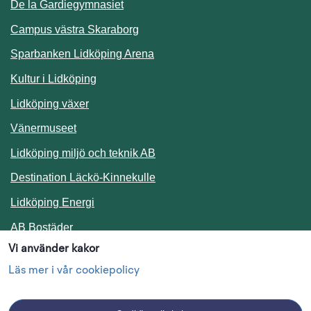
De la Gardiegymnasiet
Campus västra Skaraborg
Sparbanken Lidköping Arena
Kultur i Lidköping
Lidköping växer
Vänermuseet
Lidköping miljö och teknik AB
Länk till annan webbplats.
Destination Läckö-Kinnekulle
Länk till annan webbplats.
Lidköping Energi
Länk till annan webbplats.
AB Bostäder
Vi använder kakor
Följ oss i sociala medier
Läs mer i vår cookiepolicy