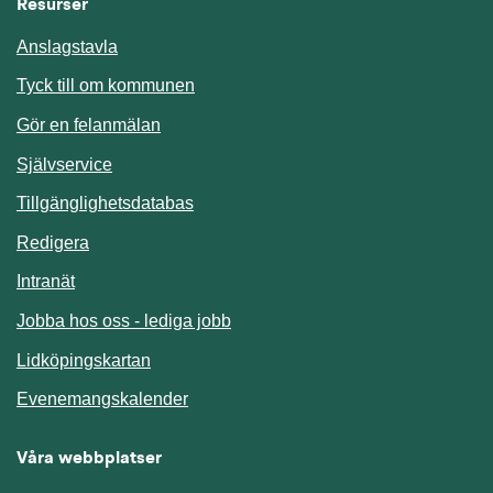
Resurser
Anslagstavla
Länk till annan webbplats.
Tyck till om kommunen
Gör en felanmälan
Länk till annan webbplats.
Självservice
Länk till annan webbplats.
Tillgänglighetsdatabas
Redigera
Länk till annan webbplats.
Intranät
Jobba hos oss - lediga jobb
Länk till annan webbplats.
Lidköpingskartan
Länk till annan webbplats.
Evenemangskalender
Våra webbplatser