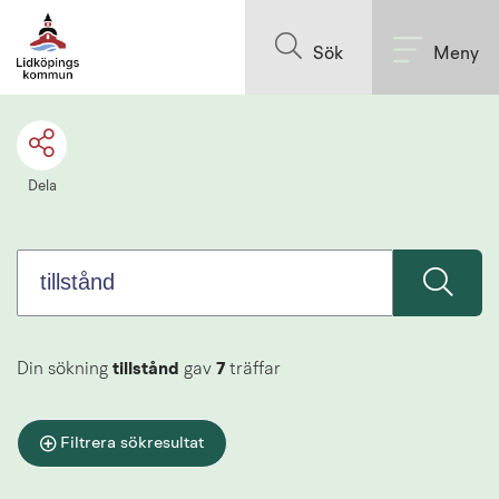
Sök.
Till innehållet på sidan
Sökförslagen
Sök
Meny
presenteras
under
sökrutan
Dela
Din sökning
tillstånd
gav
7
träffar
Filtrera sökresultat