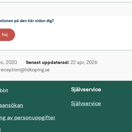
ationen på den här sidan dig?
Nej
ec, 2020
Senast uppdaterad: 
22 apr, 2026
greception@lidkoping.se
Självservice
abbt
Länk till an
Självservice
Länk till annan webbplats.
tsansökan
ng av personuppgifter
Länk till annan webbplats.
l