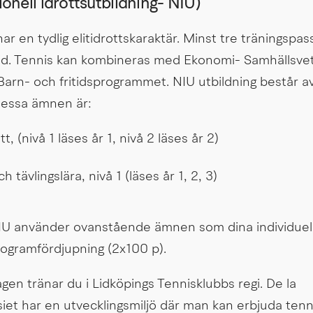
ionell idrottsutbildning- NIU)
ar en tydlig elitidrottskaraktär. Minst tre träningspass
ltid. Tennis kan kombineras med Ekonomi- Samhällsvet
Barn- och fritidsprogrammet. NIU utbildning består av
Dessa ämnen är:
t, (nivå 1 läses år 1, nivå 2 läses år 2)
 tävlingslära, nivå 1 (läses år 1, 2, 3)
U använder ovanstående ämnen som dina individuella
ogramfördjupning (2x100 p).
en tränar du i Lidköpings Tennisklubbs regi. De la 
et har en utvecklingsmiljö där man kan erbjuda tenn