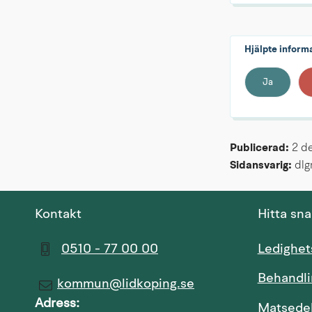
Hjälpte inform
Ja
Publicerad: 
2 d
Sidansvarig:
 dl
Kontakt
Hitta sn
0510 - 77 00 00
Ledighe
Behandli
kommun@lidkoping.se
Adress:
Matsede