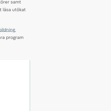
törer samt 
 läsa utökat 
ildning 
åra program 