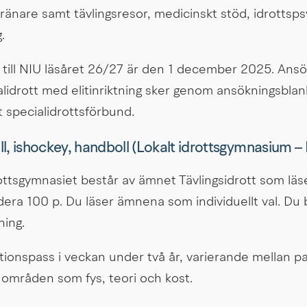
tränare samt tävlingsresor, medicinskt stöd, idrottsps
.
 till NIU läsåret 26/27 är den 1 december 2025. Ansök
lidrott med elitinriktning sker genom ansökningsblanke
tt specialidrottsförbund.
l, ishockey, handboll (Lokalt idrottsgymnasium – 
ottsgymnasiet består av ämnet Tävlingsidrott som läses
dera 100 p. Du läser ämnena som individuellt val. Du 
ning.
tionspass i veckan under två år, varierande mellan pass
a områden som fys, teori och kost.