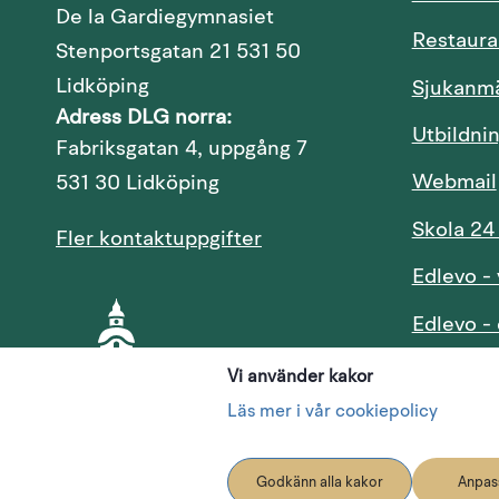
De la Gardiegymnasiet
Restaura
Stenportsgatan 21 531 50
Lidköping
Sjukanm
Adress DLG norra:
Utbildni
Fabriksgatan 4, uppgång 7
Webmail
531 30 Lidköping
Skola 24
Fler kontaktuppgifter
Edlevo -
Edlevo - 
Edlevo -
Vi använder kakor
Läs mer i vår cookiepolicy
Redigera
Godkänn alla kakor
Anpass