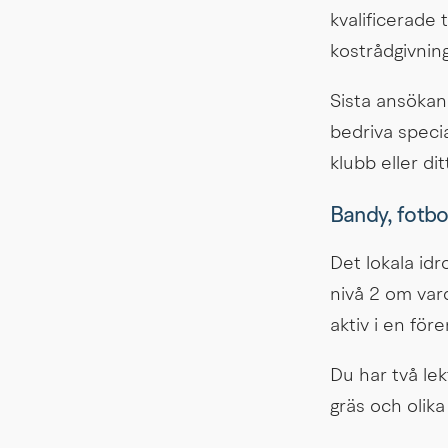
kvalificerade 
kostrådgivning
Sista ansökan
bedriva specia
klubb eller di
Bandy, fotbol
Det lokala idr
nivå 2 om var
aktiv i en före
Du har två lek
gräs och olik