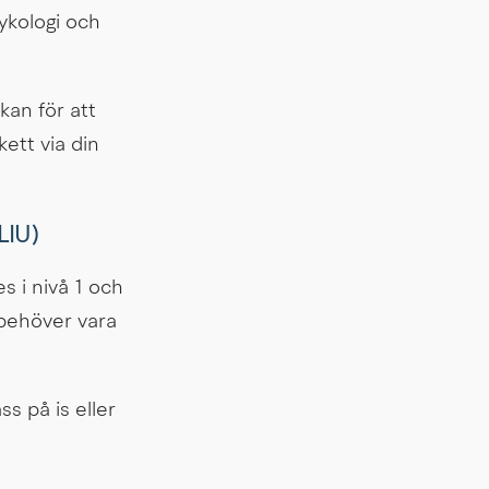
ykologi och 
an för att 
tt via din 
LIU)
 i nivå 1 och 
behöver vara 
 på is eller 