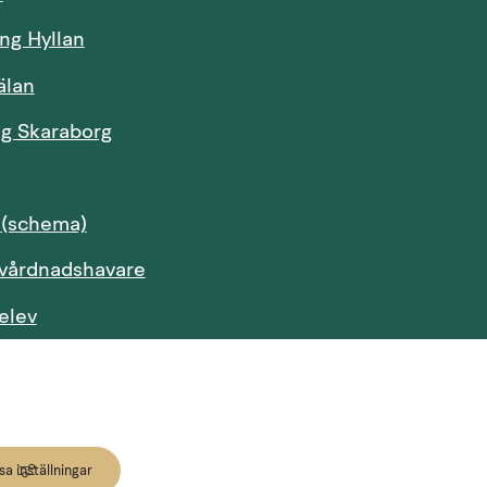
ng Hyllan
älan
Länk till annan webbplats.
ng Skaraborg
Länk till annan webbplats.
Länk till annan webbplats, öppnas i nytt fö
 (schema)
Länk till annan webbplats, öppnas i n
 vårdnadshavare
Länk till annan webbplats, öppnas i nytt fönster.
elev
Länk till annan webbplats, öppnas i nytt fön
 pedagog
a inställningar