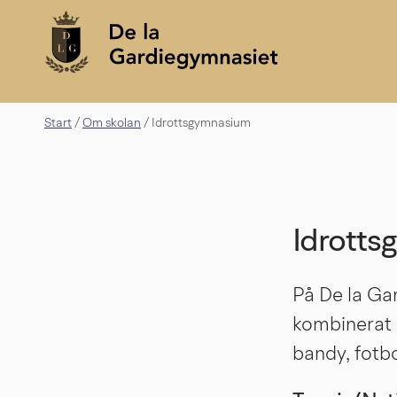
Start
Om skolan
/
/
Idrottsgymnasium
Idrott
På De la Gar
kombinerat m
bandy, fotbo