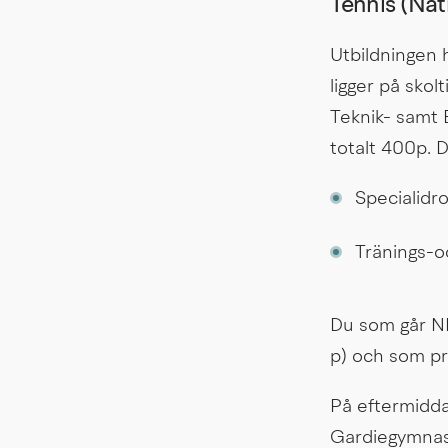
Tennis (Nat
Utbildningen h
ligger på sko
Teknik- samt 
totalt 400p. 
Specialidrot
Tränings-och
Du som går NI
p) och som pr
På eftermiddag
Gardiegymnasi