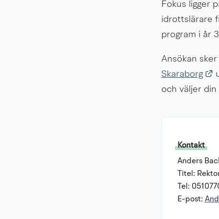
Fokus ligger p
idrottslärare 
program i år 
Ansökan sker 
L
Skaraborg
 
och väljer din
Kontakt
Anders Bac
Titel: Rekto
Tel: 05107
E-post:
And