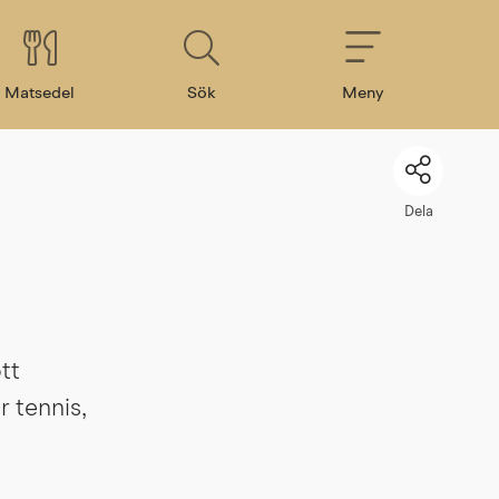
Matsedel
Sök
Meny
Dela
t 
 tennis, 