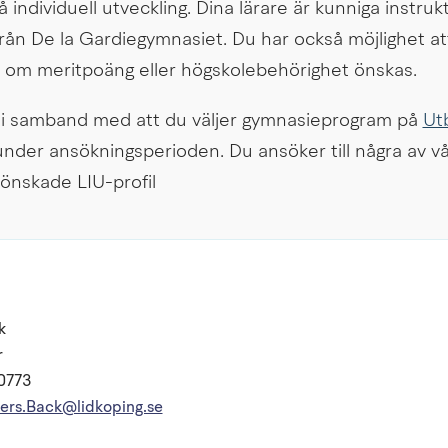
å individuell utveckling. Dina lärare är kunniga instruk
från De la Gardiegymnasiet. Du har också möjlighet att
3 om meritpoäng eller högskolebehörighet önskas.
i samband med att du väljer gymnasieprogram på 
Utb
änk till annan webbplats.
under ansökningsperioden. Du ansöker till några av v
 önskade LIU-profil
k
r
70773
ers.Back@lidkoping.se