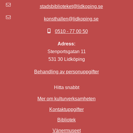
stadsbiblioteket@lidkoping.se
konsthallen@lidkoping.se
0510 - 77 00 50
Adress:
Stenportsgatan 11
531 30 Lidköping
Behandling av personuppgifter
Hitta snabbt
Mer om kulturverksamheten
Kontaktuppgifter
Bibliotek
Länk till annan webbplat
Vänermuseet