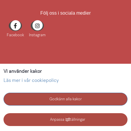
Följ oss i sociala medier
Facebook
Instagram
Vi använder kakor
Läs mer i vår cookiepolicy
Godkänn alla kakor
KONTAKT
Anpassa inställningar
Kultur i Lidköping - en webbplats inom Lidköping kommun