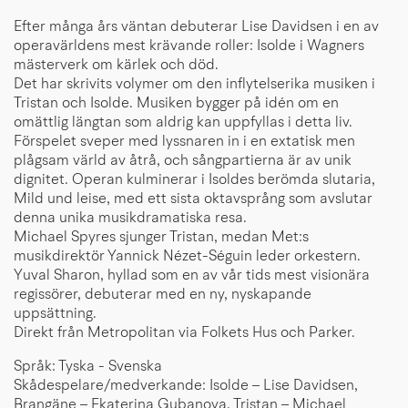
Efter många års väntan debuterar Lise Davidsen i en av
operavärldens mest krävande roller: Isolde i Wagners
mästerverk om kärlek och död.
Det har skrivits volymer om den inflytelserika musiken i
Tristan och Isolde. Musiken bygger på idén om en
omättlig längtan som aldrig kan uppfyllas i detta liv.
Förspelet sveper med lyssnaren in i en extatisk men
plågsam värld av åtrå, och sångpartierna är av unik
dignitet. Operan kulminerar i Isoldes berömda slutaria,
Mild und leise, med ett sista oktavsprång som avslutar
denna unika musikdramatiska resa.
Michael Spyres sjunger Tristan, medan Met:s
musikdirektör Yannick Nézet-Séguin leder orkestern.
Yuval Sharon, hyllad som en av vår tids mest visionära
regissörer, debuterar med en ny, nyskapande
uppsättning.
Direkt från Metropolitan via Folkets Hus och Parker.
Språk: Tyska - Svenska
Skådespelare/medverkande: Isolde – Lise Davidsen,
Brangäne – Ekaterina Gubanova, Tristan – Michael