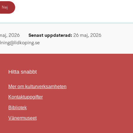
Nej
maj, 2026
Senast uppdaterad: 
26 maj, 2026
ldning@lidkoping.se
Hitta snabbt
Mer om kulturverksamheten
Kontaktuppgifter
Bibliotek
Länk till annan webbplats.
Vänermuseet