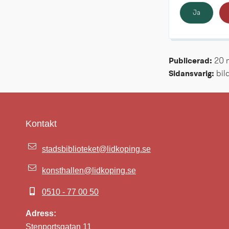
Ja
Publicerad: 
20 
Sidansvarig:
 bi
Kontakt
stadsbiblioteket@lidkoping.se
konsthallen@lidkoping.se
0510 - 77 00 50
Adress:
Stenportsgatan 11