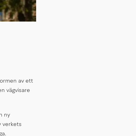
ormen av ett 
n vägvisare 
 ny 
 verkets 
ga.