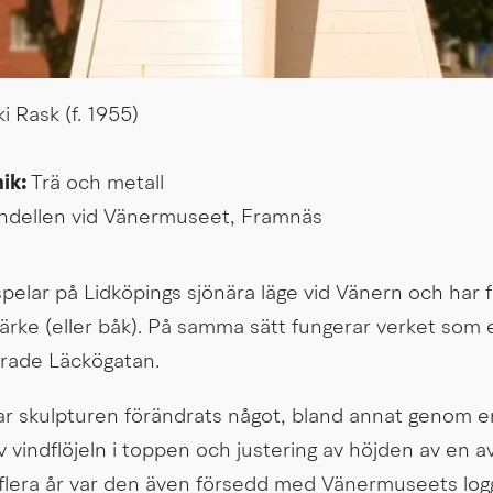
ki Rask (f. 1955)
ik: 
Trä och metall
ndellen vid Vänermuseet, Framnäs
pelar på Lidköpings sjönära läge vid Vänern och har f
märke (eller båk). På samma sätt fungerar verket som e
erade Läckögatan.
r skulpturen förändrats något, bland annat genom en
v vindflöjeln i toppen och justering av höjden av en av
 flera år var den även försedd med Vänermuseets log