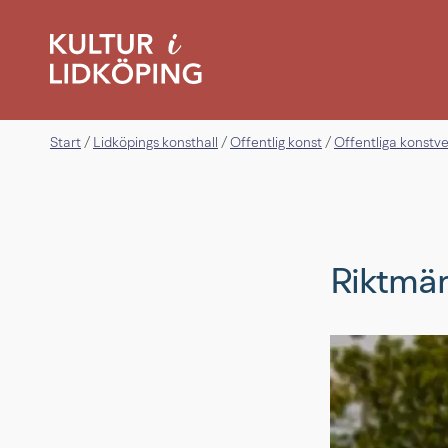
Start
Lidköpings konsthall
Offentlig konst
Offentliga konstv
/
/
/
Riktmä