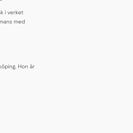
Konstnären Kicki Rask har senare vidareutvecklat samma formspråk i verket 
mmans med 
öping. Hon är 