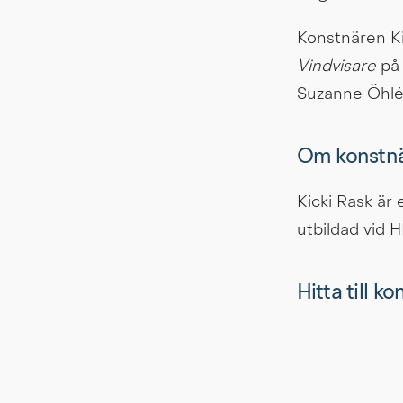
Vindvisare
 på
Suzanne Öhlé
Om konstn
Kicki Rask är 
utbildad vid 
Hitta till k