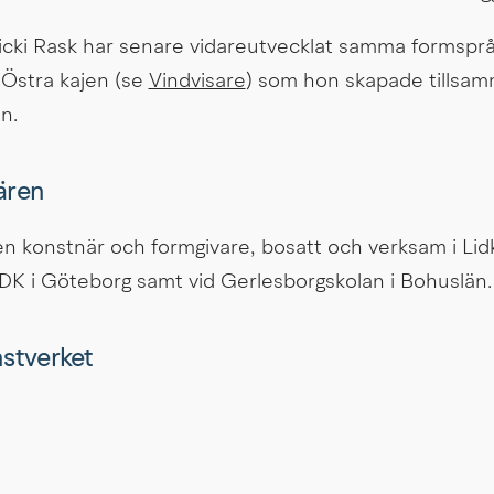
 Östra kajen (se 
Vindvisare
) som hon skapade tillsa
n.
ären
en konstnär och formgivare, bosatt och verksam i Lidk
HDK i Göteborg samt vid Gerlesborgskolan i Bohuslän.
onstverket