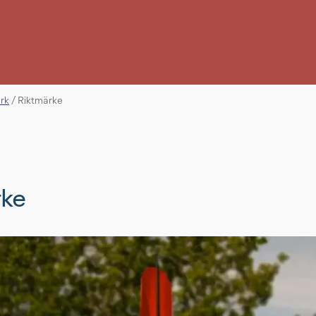
erk
/
Riktmärke
rke