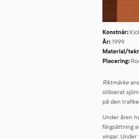
Konstnär: 
Kic
År: 
1999
Material/tekn
Placering: 
Ro
Riktmärke 
ans
stiliserat sjö
på den trafik
Under åren ha
färgsättning a
vingar. Under