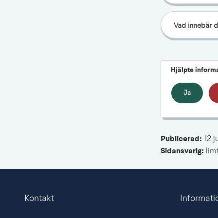
Vad innebär de
Hjälpte inform
Ja
Publicerad: 
12 j
Sidansvarig:
 li
Kontakt
Informati