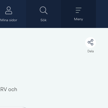
Meny
Mina sidor
Sök
Dela
ARV och 