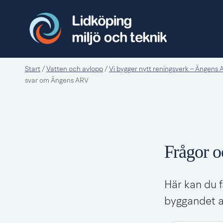
Start
Vatten och avlopp
Vi bygger nytt reningsverk – Ängens
/
/
svar om Ängens ARV
Frågor 
Här kan du f
byggandet av