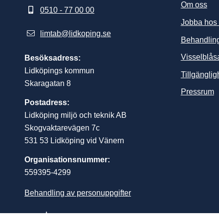
Om oss
0510 - 77 00 00
Jobba hos
limtab@lidkoping.se
Behandling
Visselblås
Besöksadress:
Lidköpings kommun
Tillgängli
Skaragatan 8
L
Pressrum
Postadress:
Lidköping miljö och teknik AB
Skogvaktarevägen 7c
531 53 Lidköping vid Vänern
Organisationsnummer:
559395-4299
Behandling av personuppgifter