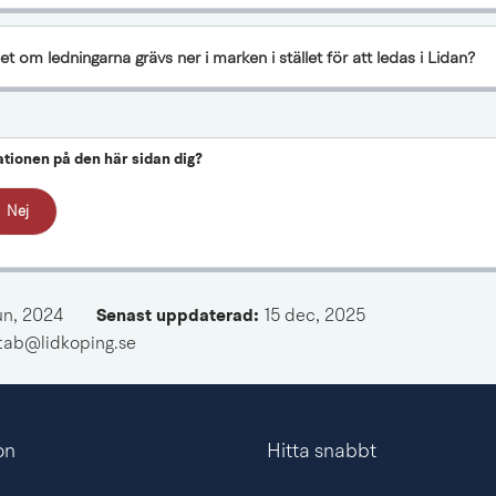
t om ledningarna grävs ner i marken i stället för att ledas i Lidan?
ationen på den här sidan dig?
Nej
un, 2024
Senast uppdaterad: 
15 dec, 2025
mtab@lidkoping.se
on
Hitta snabbt