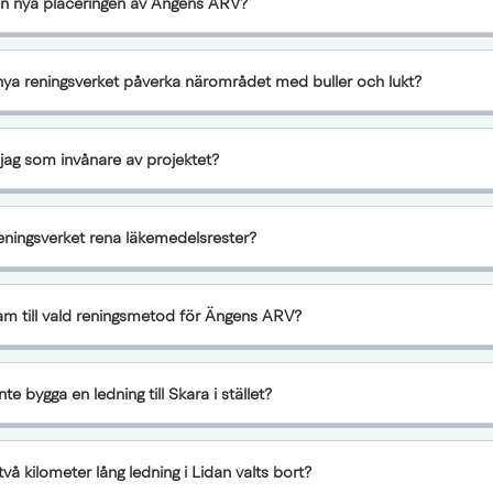
n nya placeringen av Ängens ARV?
a reningsverket påverka närområdet med buller och lukt?
jag som invånare av projektet?
eningsverket rena läkemedelsrester?
am till vald reningsmetod för Ängens ARV?
nte bygga en ledning till Skara i stället?
två kilometer lång ledning i Lidan valts bort?