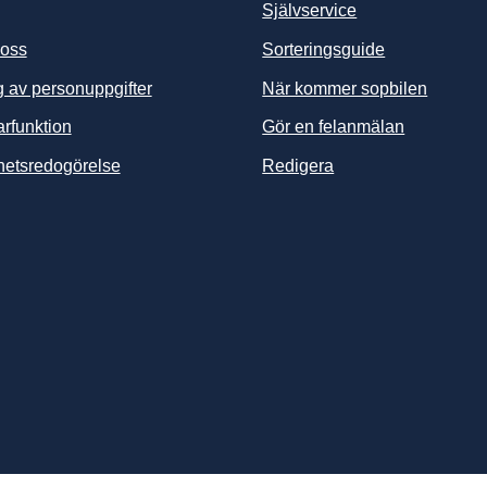
Självservice
 oss
Sorteringsguide
 av personuppgifter
När kommer sopbilen
arfunktion
Gör en felanmälan
ghetsredogörelse
Redigera
änk till annan webbplats, öppnas i nytt fönster.