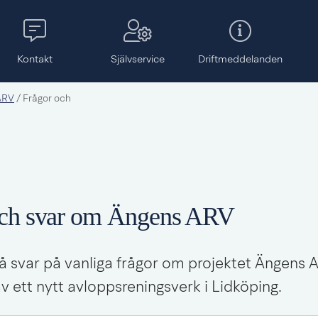
Kontakt
Självservice
Drift­meddelanden
 ARV
/
Frågor och
och svar om Ängens ARV
å svar på vanliga frågor om projektet Ängens 
 ett nytt avloppsreningsverk i Lidköping.