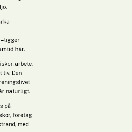
jö.
rka 
 ligger 
amtid här.
kor, arbete, 
liv. Den 
ningslivet 
r naturligt.
s på 
kor, företag 
trand, med 