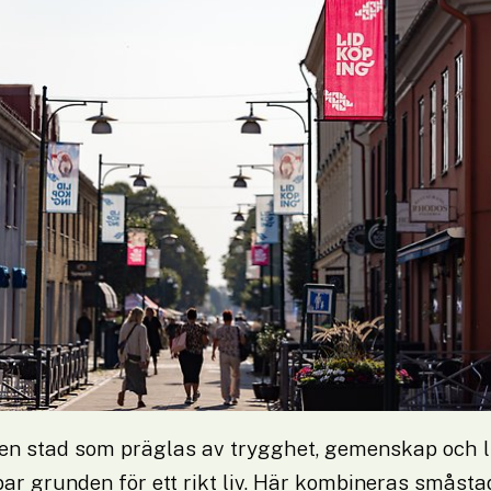
en stad som präglas av trygghet, gemenskap och liv
r grunden för ett rikt liv. Här kombineras småsta