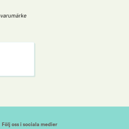
svarumärke 
Följ oss i sociala medier