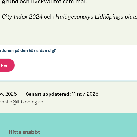
grund och livskvalitet som mål.
t City Index 2024
 och 
Nulägesanalys Lidköpings plat
ationen på den här sidan dig?
Nej
ov, 2025
11 nov, 2025
Senast uppdaterad: 
mhalle@lidkoping.se
Hitta snabbt