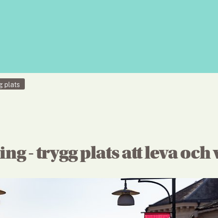
g plats
ng - trygg plats att leva och 