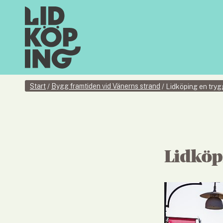
Start
Bygg framtiden vid Vänerns strand
/
/
Lidköping en tryg
Lidköpi