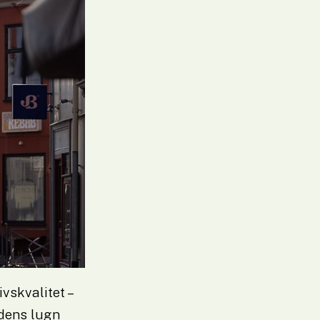
skvalitet – 
dens lugn 