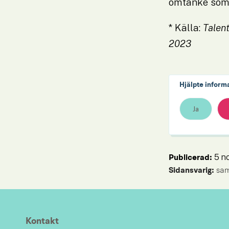
omtanke som 
* Källa: 
Talen
2023
Hjälpte inform
Ja
5 n
Publicerad: 
Sidansvarig:
 sa
Kontakt