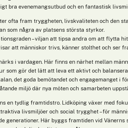
igt bra evenemangsutbud och en fantastisk livsmil
ter ofta fram tryggheten, livskvaliteten och den sta
n som några av platsens största styrkor. 
nsgraden – viljan att tipsa andra om att flytta hit –
visar att människor trivs, känner stolthet och ser fr
rks i vardagen. Här finns en närhet mellan männis
ur som gör det lätt att leva ett aktivt och balanserat 
alan, det goda bemötandet och engagemanget i före
låtande miljö där nya möten och samarbeten uppstå
ns en tydlig framtidstro. Lidköping växer med foku
traktiva livsmiljöer och social trygghet – för männis
 generationer. Här byggs framtiden vid Vänerns s