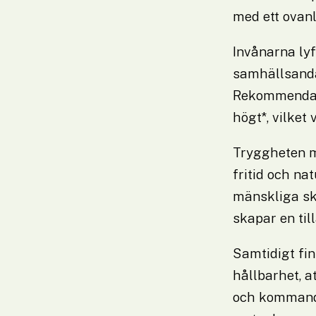
med ett ovanl
Invånarna lyf
samhällsanda
Rekommendatio
högt*, vilket 
Tryggheten mä
fritid och nat
mänskliga sk
skapar en til
Samtidigt fin
hållbarhet, at
och kommande