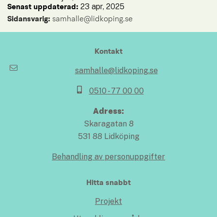
23 apr, 2025
Senast uppdaterad: 
Sidansvarig:
 samhalle@lidkoping.se
Kontakt
samhalle@lidkoping.se
0510 - 77 00 00
Adress:
Skaragatan 8
531 88 Lidköping
Behandling av personuppgifter
Hitta snabbt
Projekt