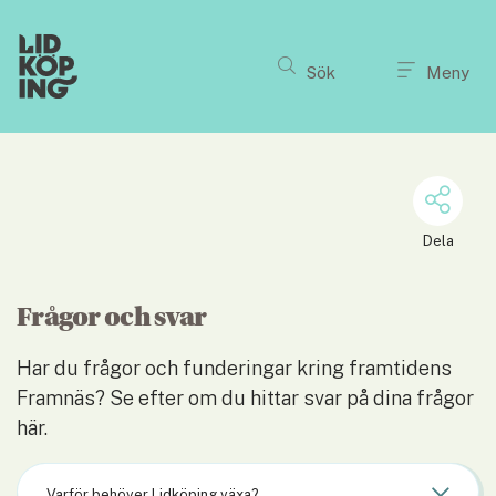
Till innehållet på sidan
Sök
Meny
Dela
Frågor och svar
Har du frågor och funderingar kring framtidens 
Framnäs? Se efter om du hittar svar på dina frågor 
här.
Varför behöver Lidköping växa?