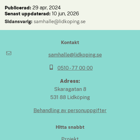
29 apr, 2024
Publicerad: 
10 jun, 2026
Senast uppdaterad: 
Sidansvarig:
 samhalle@lidkoping.se
Kontakt
samhalle@lidkoping.se
0510 - 77 00 00
Adress:
Skaragatan 8
531 88 Lidköping
Behandling av personuppgifter
Hitta snabbt
Projekt