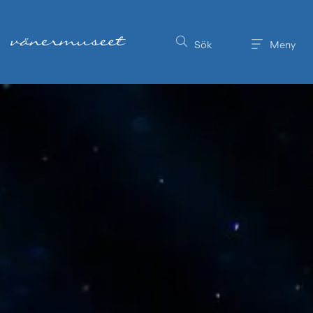
Till innehållet på sidan
Sök
Meny