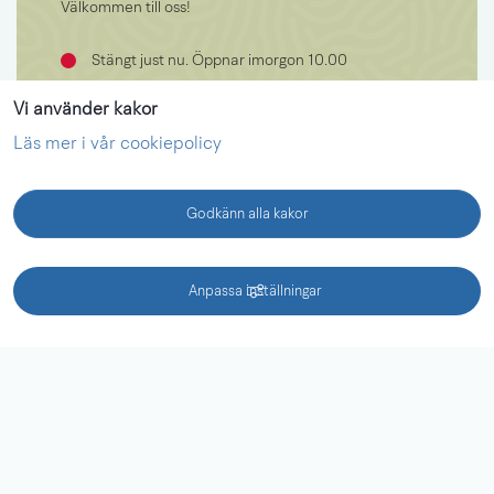
Välkommen till oss!
Stängt just nu. Öppnar imorgon 10.00
0510-77 00 95
Vi använder kakor
vanermuseet@lidkoping.se
Läs mer i vår cookiepolicy
Framnäsvägen 2 LIDKÖPING
Godkänn alla kakor
Visa alla öppettider
KONTAKT
Anpassa inställningar