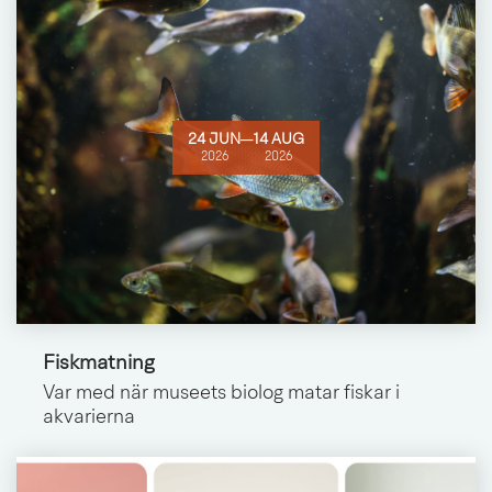
24 JUN
─
14 AUG
2026
2026
Fiskmatning
Var med när museets biolog matar fiskar i
akvarierna