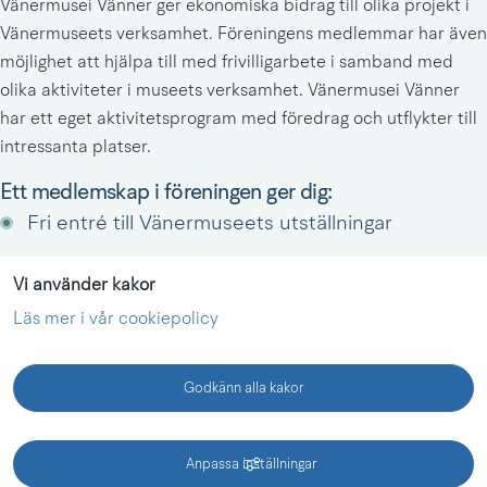
Vänermusei Vänner ger ekonomiska bidrag till olika projekt i 
Vänermuseets verksamhet. Föreningens medlemmar har även 
möjlighet att hjälpa till med frivilligarbete i samband med 
olika aktiviteter i museets verksamhet. Vänermusei Vänner 
har ett eget aktivitetsprogram med föredrag och utflykter till 
intressanta platser.
Ett medlemskap i föreningen ger dig:
Fri entré till Vänermuseets utställningar
Fri entré till programlagda visningar
Vi använder kakor
Läs mer i vår cookiepolicy
Fri entré till program där Vänermuseet är 
ensamarrangör
Godkänn alla kakor
Att bli medlem kostar 200 kronor och betalas in 
KONTAKT
på bg 5573-3067, alternativt swish 123 153 8636. 
Anpassa inställningar