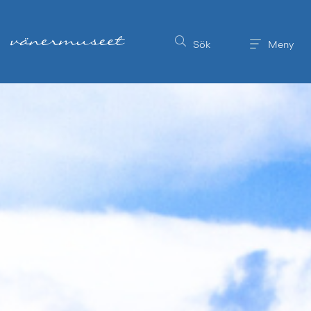
Till innehållet på sidan
Sök
Meny