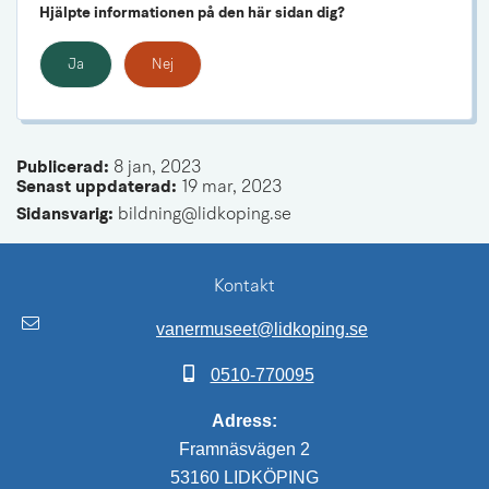
Hjälpte informationen på den här sidan dig?
Ja
Nej
Publicerad: 
8 jan, 2023
Senast uppdaterad: 
19 mar, 2023
Sidansvarig:
 bildning@lidkoping.se
Kontakt
vanermuseet@lidkoping.se
0510-770095
Adress:
Framnäsvägen 2
53160 LIDKÖPING