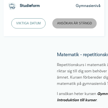
Studieform
Gymnasienivå
VIKTIGA DATUM
ANSÖKAN ÄR STÄNGD
Matematik - repetitionsk
Repetitionskurs i matematik ä
riktar sig till dig som behöve
ämnet. Kursen förbereder dig 
matematik på gymnasienivå 1
I ansökan heter kursen 
Gymn 
Introduktion till kurser
.