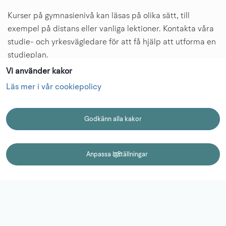
Kurser på gymnasienivå kan läsas på olika sätt, till 
exempel på distans eller vanliga lektioner. Kontakta våra 
studie- och yrkesvägledare för att få hjälp att utforma en 
studieplan.
Här kontaktar du studie- och yrkesvägledare.
Vi använder kakor
Läs mer i vår cookiepolicy
Att läsa kursen i klassrum
Godkänn alla kakor
KONTAKT
Anpassa inställningar
1
Individuell studieplan
2
Logga in