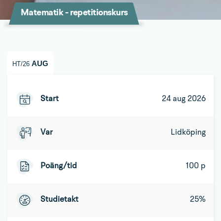
Matematik - repetitionskurs
AUG
HT/26
Start
24 aug 2026
Var
Lidköping
Poäng/tid
100 p
Studietakt
25%