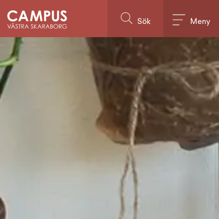
Till innehållet på sidan
Sök
Meny