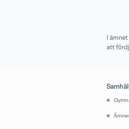
I ämnet 
att förd
Samhäll
Gymnas
Ämnesn