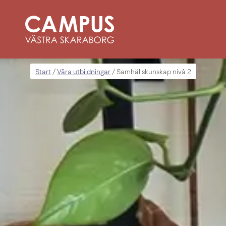
Start
Våra utbildningar
/
/
Samhällskunskap nivå 2