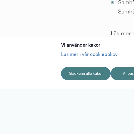
Samhäl
Samhä
Läs mer 
komvux g
Vi använder kakor
Läs mer i vår cookiepolicy
Rekomm
Godkänn alla kakor
Anpass
Samhälls
Att läs
Gymnasia