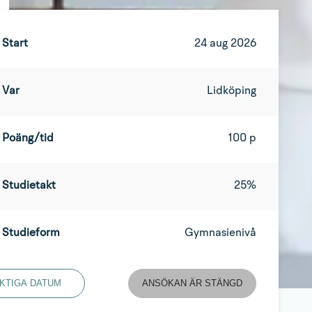
Start
24 aug 2026
Var
Lidköping
Poäng/tid
100 p
Studietakt
25%
Studieform
Gymnasienivå
IKTIGA DATUM
ANSÖKAN ÄR STÄNGD