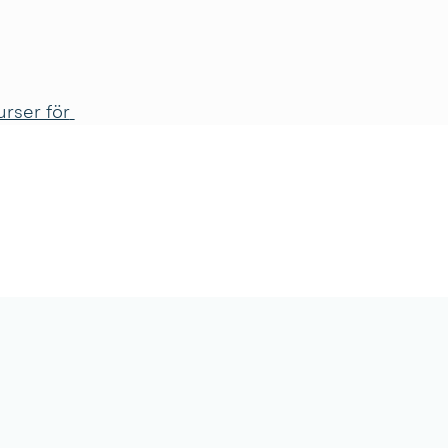
rser för 
KONTAKT
petens i 