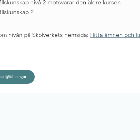
lskunskap nivå 2 motsvarar den äldre kursen 
llskunskap 2
om nivån på Skolverkets hemsida: 
Hitta ämnen och ku
Länk till annan webbplats.
ymnasial - Skolverket
enderade förkunskaper
a inställningar
kunskap nivå 1b eller motsvarande.
a på gymnasial nivå
l vuxenutbildning är för dig som saknar gymnasiekom