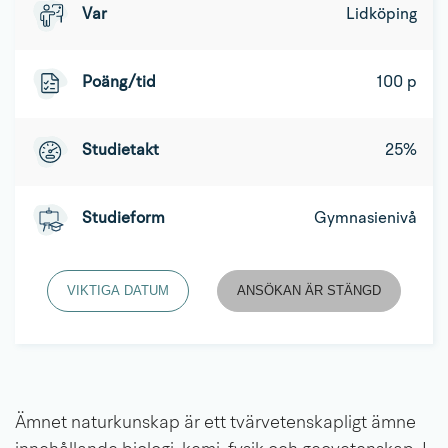
Var
Lidköping
Poäng/tid
100 p
Studietakt
25%
Studieform
Gymnasienivå
VIKTIGA DATUM
ANSÖKAN ÄR STÄNGD
Ämnet naturkunskap är ett tvärvetenskapligt ämne 