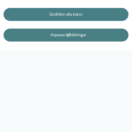
Godkänn alla kakor
3
Vad händer nu?
KONTAKT
Anpassa inställningar
Kontakt
0510-77 15 15
campuslidkoping@lidkoping.se
Adress:
Fabriksgatan 2
531 60 Lidköping
Behandling av personuppgifter