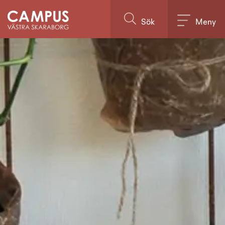
Till innehållet på sidan
Sök
Meny