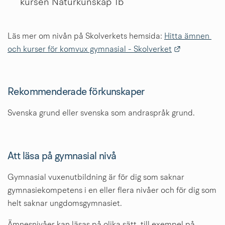
kursen Naturkunskap 1b
Läs mer om nivån på Skolverkets hemsida: 
Hitta ämnen 
Länk till an
och kurser för komvux gymnasial - Skolverket
Rekommenderade förkunskaper
Svenska grund eller svenska som andraspråk grund.
Att läsa på gymnasial nivå
Gymnasial vuxenutbildning är för dig som saknar 
gymnasiekompetens i en eller flera nivåer och för dig som 
helt saknar ungdomsgymnasiet.
Ämnesnivåer kan läsas på olika sätt, till exempel på 