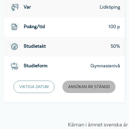
Var
Lidköping
Poäng/tid
100 p
Studietakt
50%
Studieform
Gymnasienivå
VIKTIGA DATUM
ANSÖKAN ÄR STÄNGD
Kärnan i ämnet svenska är s