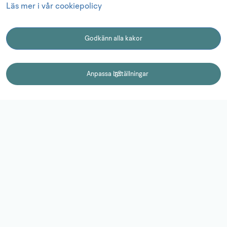
Läs mer i vår cookiepolicy
2
Logga in
Godkänn alla kakor
3
Vad händer nu?
KONTAKT
Anpassa inställningar
Kontakt
0510-77 15 15
campuslidkoping@lidkoping.se
Adress:
Fabriksgatan 2
531 60 Lidköping