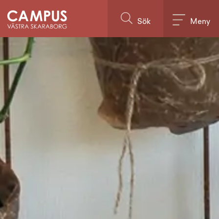
Till innehållet på sidan
Sök
Meny