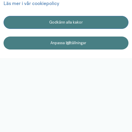
Läs mer i vår cookiepolicy
2
Logga in
Godkänn alla kakor
3
Vad händer nu?
KONTAKT
Anpassa inställningar
Kontakt
0510-77 15 15
campuslidkoping@lidkoping.se
Adress:
Fabriksgatan 2
531 60 Lidköping