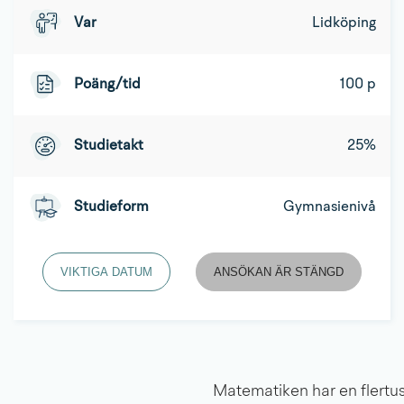
Var
Lidköping
Poäng/tid
100 p
Studietakt
25%
Studieform
Gymnasienivå
VIKTIGA DATUM
ANSÖKAN ÄR STÄNGD
Matematiken har en flertus