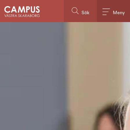
Till innehållet på sidan
Sök
Meny