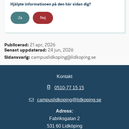
Hjälpte informationen på den här sidan dig?
Ja
Nej
Publicerad: 
21 apr, 2026
Senast uppdaterad: 
24 jun, 2026
Sidansvarig:
 campuslidkoping@lidkoping.se
Kontakt
0510-77 15 15
campuslidkoping@lidkoping.se
Adress:
Fabriksgatan 2
531 60 Lidköping