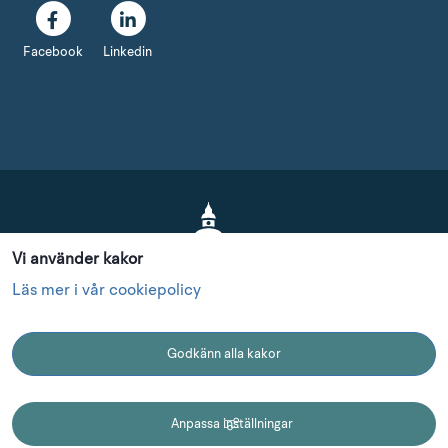
Facebook
Linkedin
Vi använder kakor
Läs mer i vår cookiepolicy
Godkänn alla kakor
Länk till annan webbplats.
Länk till annan webbp
Länk
Essunga kommun
Grästorp kommun
Götene kommun
KONTAKT
Anpassa inställningar
Länk till annan webbplat
Vara kommun