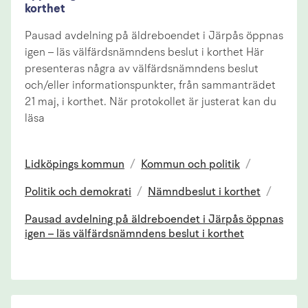
korthet
Pausad avdelning på äldreboendet i Järpås öppnas
igen – läs välfärdsnämndens beslut i korthet Här
presenteras några av välfärdsnämndens beslut
och/eller informationspunkter, från sammanträdet
21 maj, i korthet. När protokollet är justerat kan du
läsa
Lidköpings kommun
/
Kommun och politik
/
Politik och demokrati
/
Nämndbeslut i korthet
/
Pausad avdelning på äldreboendet i Järpås öppnas
igen – läs välfärdsnämndens beslut i korthet