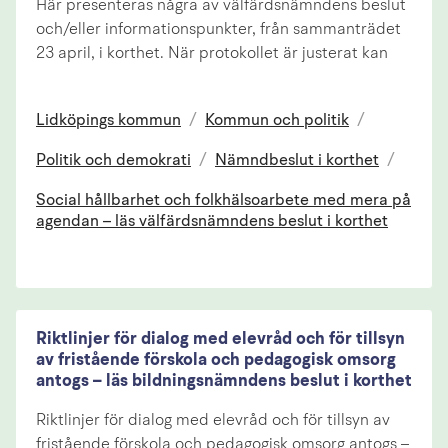
Här presenteras några av välfärdsnämndens beslut
och/eller informationspunkter, från sammanträdet
23 april, i korthet. När protokollet är justerat kan
Lidköpings kommun
/
Kommun och politik
/
Politik och demokrati
/
Nämndbeslut i korthet
/
Social hållbarhet och folkhälsoarbete med mera på
agendan – läs välfärdsnämndens beslut i korthet
Riktlinjer för dialog med elevråd och för tillsyn
av fristående förskola och pedagogisk omsorg
antogs – läs bildningsnämndens beslut i korthet
Riktlinjer för dialog med elevråd och för tillsyn av
fristående förskola och pedagogisk omsorg antogs –