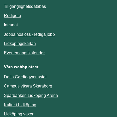
Länk till annan webbplats.
Tillgänglighetsdatabas
Redigera
Länk till annan webbplats.
Intranät
Jobba hos oss - lediga jobb
Länk till annan webbplats.
Lidköpingskartan
Länk till annan webbplats.
Evenemangskalender
Våra webbplatser
De la Gardiegymnasiet
Campus västra Skaraborg
Sparbanken Lidköping Arena
Kultur i Lidköping
Lidköping växer