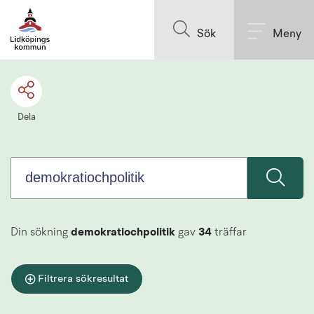
Sök.
Till innehållet på sidan
Sökförslagen
Sök
Meny
presenteras
under
sökrutan
Dela
Din sökning
demokratiochpolitik
gav
34
träffar
Filtrera sökresultat