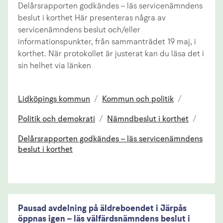
Delårsrapporten godkändes – läs servicenämndens
beslut i korthet Här presenteras några av
servicenämndens beslut och/eller
informationspunkter, från sammanträdet 19 maj, i
korthet. När protokollet är justerat kan du läsa det i
sin helhet via länken
Lidköpings kommun
/
Kommun och politik
/
Politik och demokrati
/
Nämndbeslut i korthet
/
Delårsrapporten godkändes – läs servicenämndens
beslut i korthet
Pausad avdelning på äldreboendet i Järpås
öppnas igen – läs välfärdsnämndens beslut i