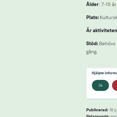
Ålder
: 7-15 år
Plats: 
Kulturs
Är aktivitete
Stöd: 
Behövs 
gång.
Hjälpte inform
Ja
Publicerad: 
16 j
Sidansvarig:
 soc