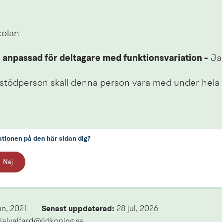
kolan
n anpassad för deltagare med funktionsvariation -
 Ja
stödperson skall denna person vara med under hela a
ationen på den här sidan dig?
Nej
un, 2021
Senast uppdaterad: 
28 jul, 2026
ialvalfard@lidkoping.se