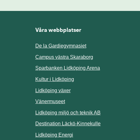
Våra webbplatser
De la Gardiegymnasiet
ill annan webbplats.
Campus västra Skaraborg
Sparbanken Lidköping Arena
webbplats.
Kultur i Lidköping
ill annan webbplats.
Lidköping växer
Vänermuseet
lats.
Lidköping miljö och teknik AB
Länk till annan w
Destination Läckö-Kinnekulle
nan webbplats.
Länk till annan webbplats.
Lidköping Energi