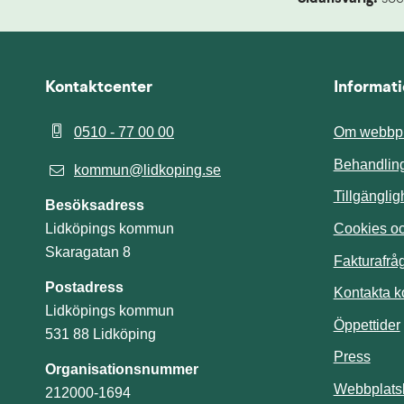
Kontaktcenter
Informat
0510 - 77 00 00
Om webbpl
Behandling
kommun@lidkoping.se
Tillgängli
Besöksadress
Cookies och
Lidköpings kommun
Skaragatan 8
Fakturafrå
Postadress
Kontakta 
Lidköpings kommun
Öppettider
531 88 Lidköping
Press
Organisationsnummer
Webbplats
212000-1694