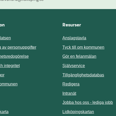
ion
Resurser
atsen
Anslagstavla
Länk t
 av personuppgifter
Tyck till om kommunen
ghetsredogörelse
Gör en felanmälan
Länk till annan 
 integritet
Självservice
Länk t
gor
Tillgänglighetsdatabas
kommunen
Redigera
Länk till annan webbp
Intranät
Jobba hos oss - lediga jobb
Länk till an
karta
Lidköpingskartan