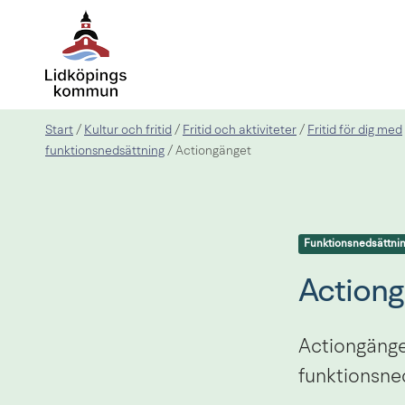
Start
Kultur och fritid
Fritid och aktiviteter
Fritid för dig med
/
/
/
funktionsnedsättning
/
Actiongänget
Funktionsnedsättni
Actiong
Actiongänge
funktionsne