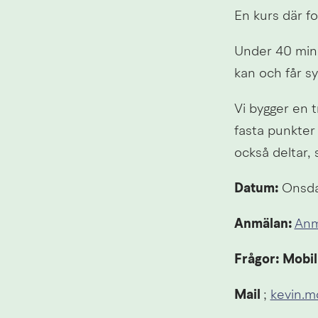
En kurs där f
Under 40 minu
kan och får sy
Vi bygger en 
fasta punkter
också deltar, 
Datum:
 Onsda
Anmälan: 
Anm
Frågor:
Mobil
Mail 
; 
kevin.m