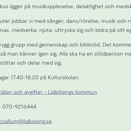
okus ligger på musikupplevelse, delaktighet och med
ter jobbar vi med sånger, dans/rörelse, musik och ryt
nas, medverka, njuta, uttrycka sig och bidra på sitt eg
trygg grupp med gemenskap och bildstöd. Det komme
 så man känner igen sig. Alla ska ha en stödperson me
stöttar och delar med sig.
gar 17.40-18.20 på Kulturskolan.
älan och avgifter - Lidköpings kommun
 
 070-9216444
ccallum@lidkoping.se