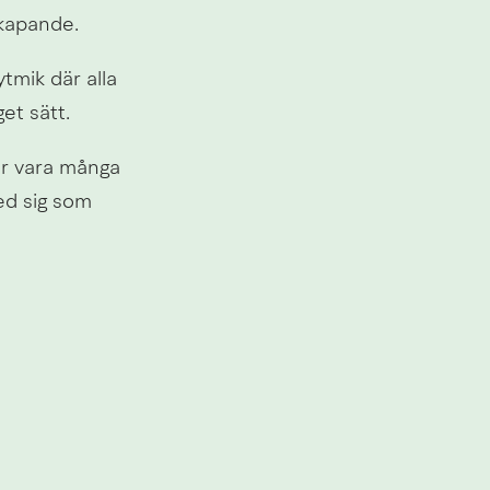
skapande.
mik där alla 
et sätt.
r vara många 
d sig som 