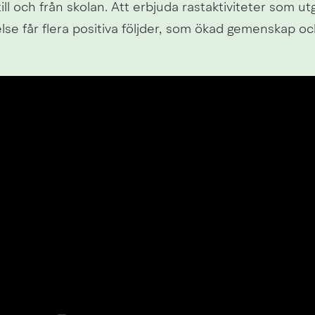
till och från skolan. Att erbjuda rastaktiviteter som utg
lse får flera positiva följder, som ökad gemenskap oc