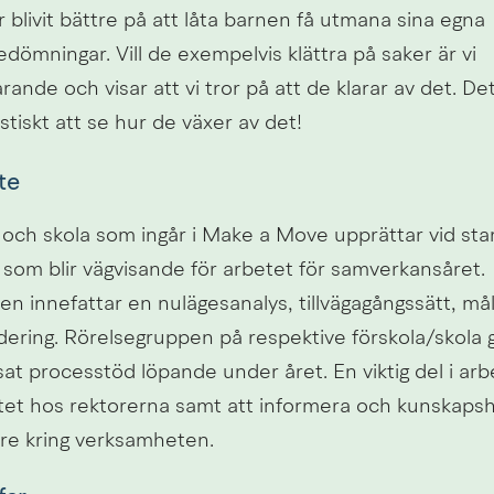
r blivit bättre på att låta barnen få utmana sina egna 
edömningar. Vill de exempelvis klättra på saker är vi 
rande och visar att vi tror på att de klarar av det. Det 
stiskt att se hur de växer av det!
te
 och skola som ingår i Make a Move upprättar vid star
som blir vägvisande för arbetet för samverkansåret. 
n innefattar en nulägesanalys, tillvägagångssätt, mål
dering. Rörelsegruppen på respektive förskola/skola 
 processtöd löpande under året. En viktig del i arbet
tet hos rektorerna samt att informera och kunskapsh
re kring verksamheten.