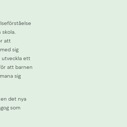
lseförståelse 
skola. 
 att 
med sig 
 utveckla ett 
för att barnen 
mana sig 
 en det nya 
agog som 