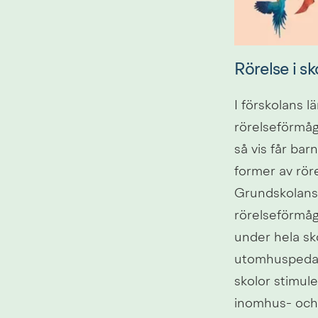
Rörelse i sk
I förskolans lä
rörelseförmåga
så vis får bar
former av röre
Grundskolans l
rörelseförmågo
under hela sk
utomhuspedago
skolor stimule
inomhus- och 