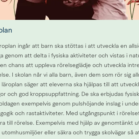
olan
roplan ingår att barn ska stöttas i att utveckla en allsid
 genom att delta i fysiska aktiviteter och vistas i natu
nen chans att uppleva rörelseglädje och utveckla intres
lse. I skolan når vi alla barn, även dem som rör sig allr
äroplan säger att eleverna ska hjälpas till att utveckla 
r och god kroppsuppfattning. De ska erbjudas fysisk a
oldagen exempelvis genom pulshöjande inslag i under
gik och rastaktiviteter. Med utgångspunkt i rörelsef
ra till rörelse. Exempelvis med hjälp av genomtänkt u
utomhusmiljöer eller säkra och trygga skolvägar så at