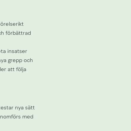
relserikt 
h förbättrad 
a insatser 
nya grepp och 
r att följa 
ebbplats.
estar nya sätt 
genomförs med 