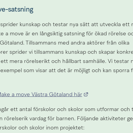
e-satsning
rider kunskap och testar nya sätt att utveckla ett rö
 a move är en långsiktig satsning för ökad rörelse oc
 Götaland. Tillsammans med andra aktörer från olika 
rer sprider vi tillsammans kunskap och skapar konkret
l ett mera rörelserikt och hållbart samhälle. Vi testar 
exempel som visar att det är möjligt och kan sporra fle
Länk till annan w
ake a move Västra Götaland här
ngår ett antal förskolor och skolor som utformar och t
n rörelserik vardag för barnen. Följande aktiviteter 
rskolor och skolor inom projektet: