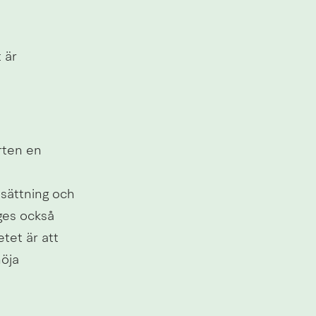
är 
ten en 
sättning och 
ges också 
et är att 
öja 