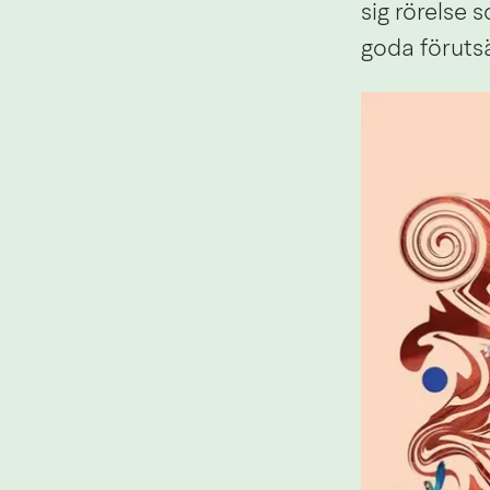
sig rörelse s
goda förutsät