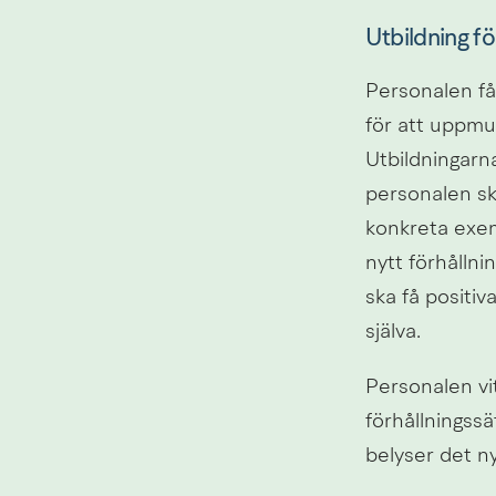
Utbildning fö
Personalen får
för att uppmun
Utbildningarn
personalen ska
konkreta exemp
nytt förhållni
ska få positiv
själva.
Personalen vit
förhållningssä
belyser det ny