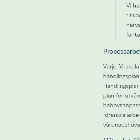
Vi ha
riskb
närva
fanta
Processarbe
Varje förskola
handlingsplan 
Handlingsplane
plan för utvär
behovsanpassat
förankra arbe
vårdnadshava