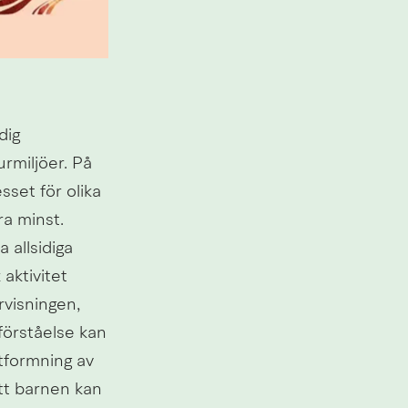
ig 
rmiljöer. På 
set för olika 
a minst. 
allsidiga 
ktivitet 
visningen, 
örståelse kan 
tformning av 
t barnen kan 