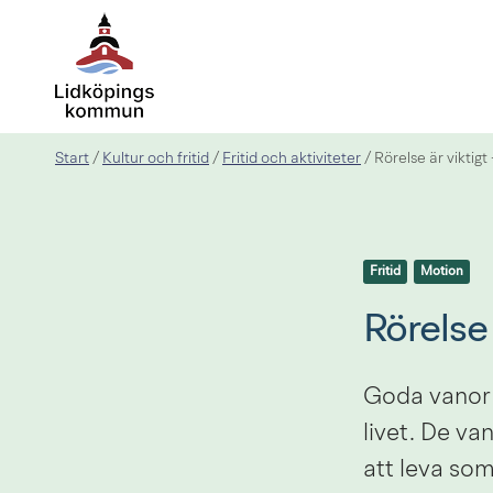
Start
Kultur och fritid
Fritid och aktiviteter
/
/
/
Rörelse är viktig
Fritid
Motion
Rörelse
Goda vanor 
livet. De va
att leva som 