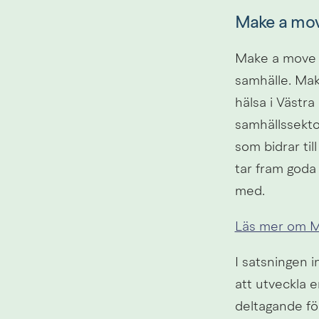
Make a mov
Make a move sp
samhälle. Make
hälsa i Västra
samhällssekto
som bidrar til
tar fram goda 
med.
Läs mer om M
I satsningen i
att utveckla e
deltagande fö