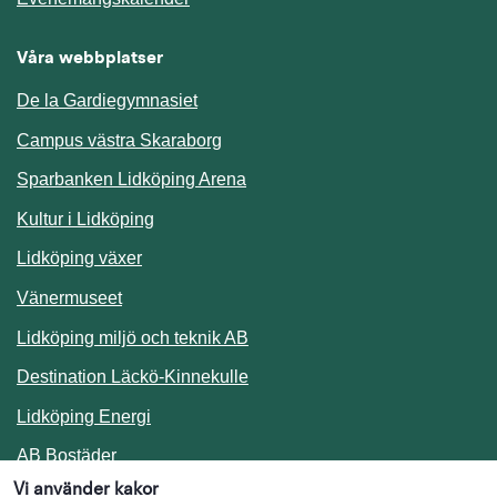
Våra webbplatser
De la Gardiegymnasiet
Campus västra Skaraborg
Sparbanken Lidköping Arena
Kultur i Lidköping
Lidköping växer
Vänermuseet
Lidköping miljö och teknik AB
Länk till annan webbplats.
Destination Läckö-Kinnekulle
Länk till annan webbplats.
Lidköping Energi
Länk till annan webbplats.
AB Bostäder
Vi använder kakor