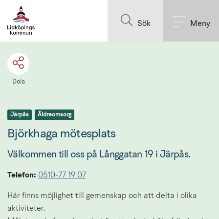
Till innehållet på sidan
Sök
Meny
Dela
Järpås
Äldreomsorg
Björkhaga mötesplats
Välkommen till oss på Långgatan 19 i Järpås.
Telefon: 
0510-77 19 07
Här finns möjlighet till gemenskap och att delta i olika 
aktiviteter. 