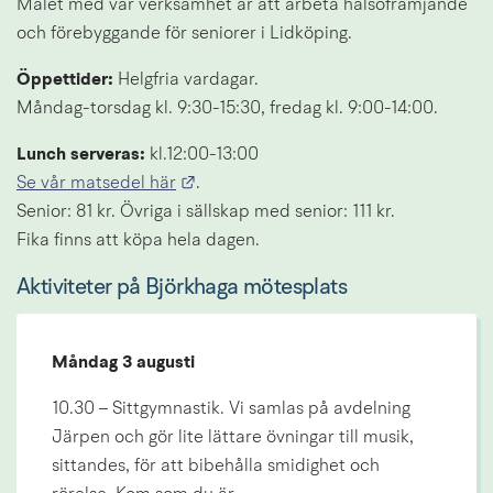
Målet med vår verksamhet är att arbeta hälsofrämjande 
och förebyggande för seniorer i Lidköping.
Öppettider:
 Helgfria vardagar. 
Måndag-torsdag kl. 9:30-15:30, fredag kl. 9:00-14:00.
Lunch serveras:
 kl.12:00-13:00
Länk till annan webbplats.
Se vår matsedel här
.
Senior: 81 kr. Övriga i sällskap med senior: 111 kr. 
Fika finns att köpa hela dagen.
Aktiviteter på Björkhaga mötesplats
Måndag 3 augusti
10.30 – Sittgymnastik. Vi samlas på avdelning 
Järpen och gör lite lättare övningar till musik, 
sittandes, för att bibehålla smidighet och 