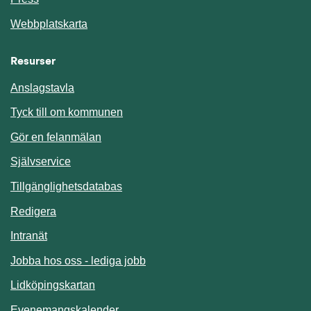
Webbplatskarta
Resurser
Anslagstavla
Länk till annan webbplats.
Tyck till om kommunen
Gör en felanmälan
Länk till annan webbplats.
Självservice
Länk till annan webbplats.
Tillgänglighetsdatabas
Redigera
Länk till annan webbplats.
Intranät
Jobba hos oss - lediga jobb
Länk till annan webbplats.
Lidköpingskartan
Länk till annan webbplats.
Evenemangskalender