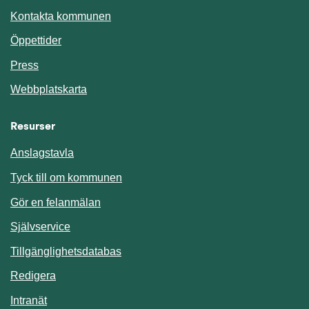
Kontakta kommunen
Öppettider
Press
Webbplatskarta
Resurser
Anslagstavla
Länk till annan webbplats.
Tyck till om kommunen
Gör en felanmälan
Länk till annan webbplats.
Självservice
Länk till annan webbplats.
Tillgänglighetsdatabas
Redigera
Länk till annan webbplats.
Intranät