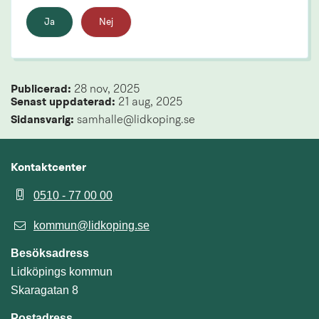
Ja
Nej
Publicerad: 
28 nov, 2025
Senast uppdaterad: 
21 aug, 2025
Sidansvarig:
 samhalle@lidkoping.se
Kontaktcenter
0510 - 77 00 00
kommun@lidkoping.se
Besöksadress
Lidköpings kommun
Skaragatan 8
Postadress