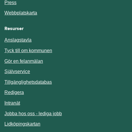
Press
Webbplatskarta
Resurser
Anslagstavla
Länk till annan webbplats.
Tyck till om kommunen
Gör en felanmälan
Länk till annan webbplats.
Självservice
Länk till annan webbplats.
Tillgänglighetsdatabas
Redigera
Länk till annan webbplats.
Intranät
Jobba hos oss - lediga jobb
Länk till annan webbplats.
Lidköpingskartan