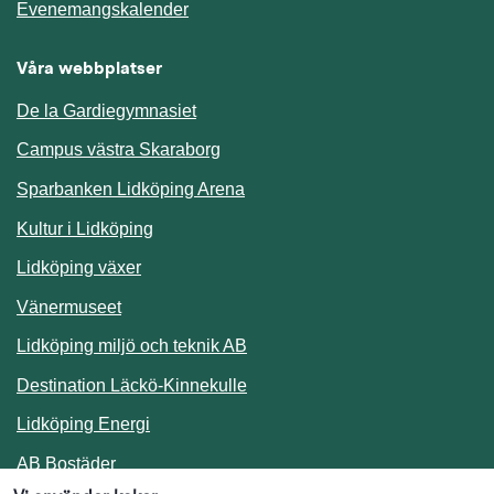
Länk till annan webbplats.
Evenemangskalender
Våra webbplatser
De la Gardiegymnasiet
Campus västra Skaraborg
Sparbanken Lidköping Arena
Kultur i Lidköping
Lidköping växer
Vänermuseet
Lidköping miljö och teknik AB
Länk till annan webbplats.
Destination Läckö-Kinnekulle
Länk till annan webbplats.
Lidköping Energi
Länk till annan webbplats.
AB Bostäder