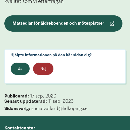
kvalitet som vi efterfrågar.
Matsedlar för äldreboenden och mötesplatser
Länk till annan webbplats.
Hjälpte informationen på den här sidan dig?
Ja
Nej
Publicerad: 
17 sep, 2020
Senast uppdaterad: 
11 sep, 2023
Sidansvarig:
 socialvalfard@lidkoping.se
Kontaktcenter