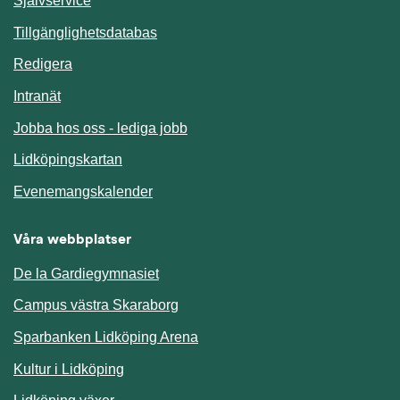
Självservice
Länk till annan webbplats.
Tillgänglighetsdatabas
Redigera
Länk till annan webbplats.
Intranät
Jobba hos oss - lediga jobb
Länk till annan webbplats.
Lidköpingskartan
Länk till annan webbplats.
Evenemangskalender
Våra webbplatser
De la Gardiegymnasiet
Campus västra Skaraborg
Sparbanken Lidköping Arena
Kultur i Lidköping