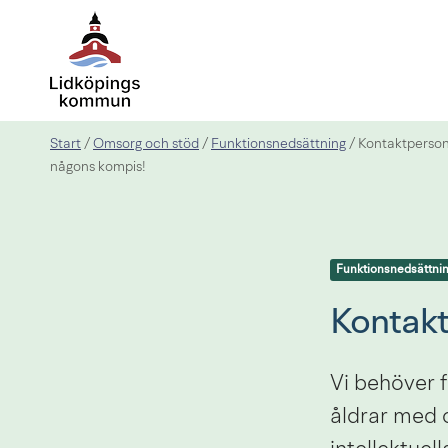
Start
Omsorg och stöd
Funktionsnedsättning
/
/
/
Kontaktperson 
någons kompis!
Funktionsnedsättni
Kontakt
Vi behöver f
åldrar med o