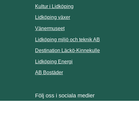
webbplats.
Kultur i Lidköping
ill annan webbplats.
Lidköping växer
Vänermuseet
lats.
Lidköping miljö och teknik AB
Länk till annan w
Destination Läckö-Kinnekulle
nan webbplats.
Länk till annan webbplats.
Lidköping Energi
ll annan webbplats.
Länk till annan webbplats.
AB Bostäder
Följ oss i sociala medier
Facebook
Instagram
Linkedin