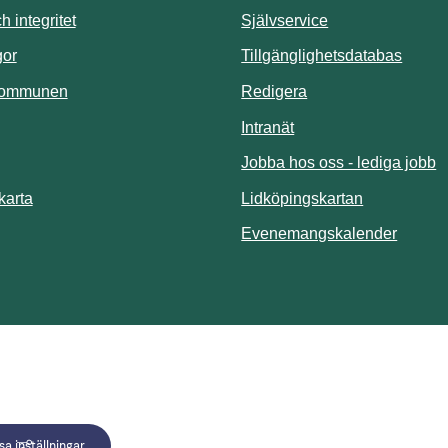
Länk till annan 
 integritet
Självservice
Länk t
gor
Tillgänglighetsdatabas
kommunen
Redigera
Länk till annan webbp
Intranät
Jobba hos oss - lediga jobb
Länk till an
karta
Lidköpingskartan
Länk ti
Evenemangskalender
a inställningar