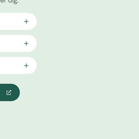
r dig.
n