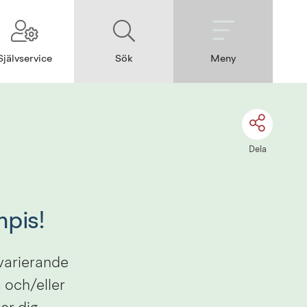
Självservice
Sök
Meny
Dela
mpis!
varierande 
 och/eller 