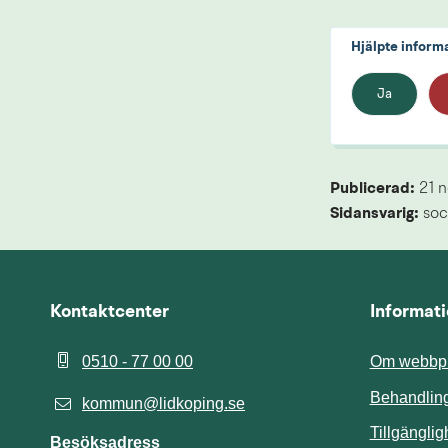
Hjälpte inform
Ja
Publicerad: 
21 
Sidansvarig:
 soc
Kontaktcenter
Informat
0510 - 77 00 00
Om webbpl
Behandling
kommun@lidkoping.se
Tillgängli
Besöksadress