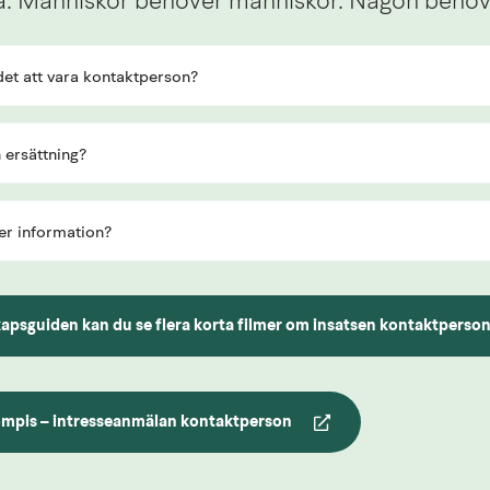
lla. Människor behöver människor. Någon behöve
et att vara kontaktperson?
 ersättning?
er information?
apsguiden kan du se flera korta filmer om insatsen kontaktperso
an webbplats.
ompis – intresseanmälan kontaktperson
an webbplats.