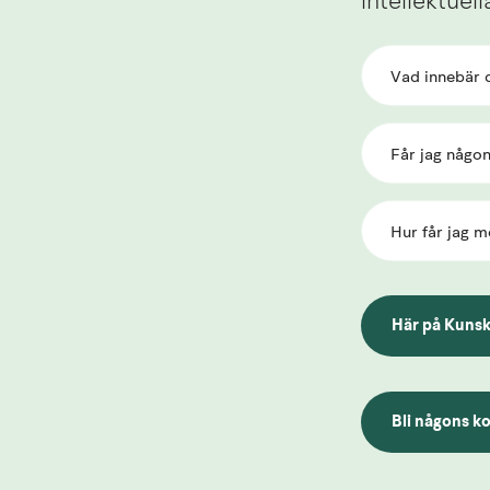
intellektue
Vad innebär d
Får jag någon
Hur får jag m
Här på Kunsk
Länk till ann
Bli någons k
Länk till ann