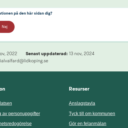
ationen på den här sidan dig?
Nej
nov, 2022
Senast uppdaterad: 
13 nov, 2024
ialvalfard@lidkoping.se
ion
Resurser
atsen
Anslagstavla
Länk t
 av personuppgifter
Tyck till om kommunen
ghetsredogörelse
Gör en felanmälan