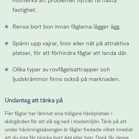
motverka att problemet flyttas till nästa 
fastighet.
Rensa bort bon innan fåglarna lägger ägg.
Spänn upp vajrar, linor eller nät på attraktiva 
platser, för att förhindra fåglar att landa där.
Olika typer av rovfågelsattrapper och 
ljudskrämmor finns också på marknaden.
Undantag att tänka på
Fler fåglar har lämnat sina tidigare häckplatser i 
skärgården för att slå sig ned i stadsmiljön. Tänk på att 
under häckningssäsongen är fåglar fredade vilket innebär 
att du inte får plocka bort ägg eller bon. Dock får dessa 