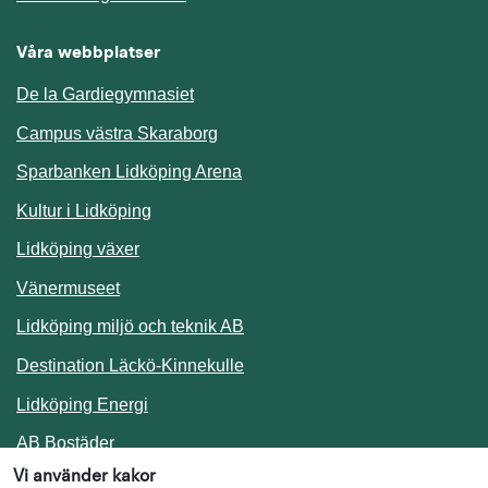
Våra webbplatser
De la Gardiegymnasiet
Campus västra Skaraborg
Sparbanken Lidköping Arena
Kultur i Lidköping
Lidköping växer
Vänermuseet
Lidköping miljö och teknik AB
Länk till annan webbplats.
Destination Läckö-Kinnekulle
Länk till annan webbplats.
Lidköping Energi
Länk till annan webbplats.
AB Bostäder
Vi använder kakor