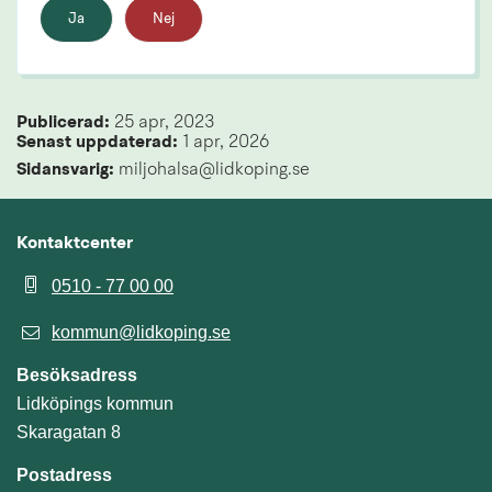
Ja
Nej
Publicerad: 
25 apr, 2023
Senast uppdaterad: 
1 apr, 2026
Sidansvarig:
 miljohalsa@lidkoping.se
Kontaktcenter
0510 - 77 00 00
kommun@lidkoping.se
Besöksadress
Lidköpings kommun
Skaragatan 8
Postadress