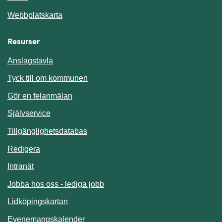
Webbplatskarta
Resurser
Anslagstavla
Länk till annan webbplats.
Tyck till om kommunen
Gör en felanmälan
Länk till annan webbplats.
Självservice
Länk till annan webbplats.
Tillgänglighetsdatabas
Redigera
Länk till annan webbplats.
Intranät
Jobba hos oss - lediga jobb
Länk till annan webbplats.
Lidköpingskartan
Länk till annan webbplats.
Evenemangskalender