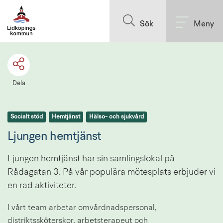
Till innehållet på sidan
Sök
Meny
Dela
Socialt stöd
Hemtjänst
Hälso- och sjukvård
Ljungen hemtjänst
Ljungen hemtjänst har sin samlingslokal på 
Rådagatan 3. På vår populära mötesplats erbjuder vi 
en rad aktiviteter.
I vårt team arbetar omvårdnadspersonal, 
distriktssköterskor, arbetsterapeut och 