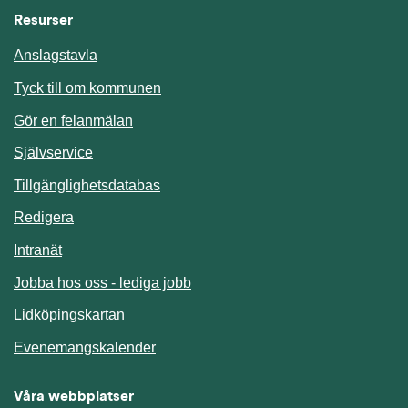
Resurser
Anslagstavla
Länk till annan webbplats.
Tyck till om kommunen
Gör en felanmälan
Länk till annan webbplats.
Självservice
Länk till annan webbplats.
Tillgänglighetsdatabas
Redigera
Länk till annan webbplats.
Intranät
Jobba hos oss - lediga jobb
Länk till annan webbplats.
Lidköpingskartan
Länk till annan webbplats.
Evenemangskalender
Våra webbplatser