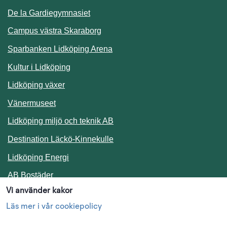
De la Gardiegymnasiet
Campus västra Skaraborg
Sparbanken Lidköping Arena
Kultur i Lidköping
Lidköping växer
Vänermuseet
Lidköping miljö och teknik AB
Länk till annan webbplats.
Destination Läckö-Kinnekulle
Länk till annan webbplats.
Lidköping Energi
Länk till annan webbplats.
AB Bostäder
Vi använder kakor
Följ oss i sociala medier
Läs mer i vår cookiepolicy