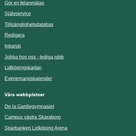
Gör en felanmälan
Länk till annan webbplats.
Självservice
Länk till annan webbplats.
Tillgänglighetsdatabas
Redigera
Länk till annan webbplats.
Intranät
Jobba hos oss - lediga jobb
Länk till annan webbplats.
Lidköpingskartan
Länk till annan webbplats.
Evenemangskalender
Våra webbplatser
De la Gardiegymnasiet
Campus västra Skaraborg
Sparbanken Lidköping Arena