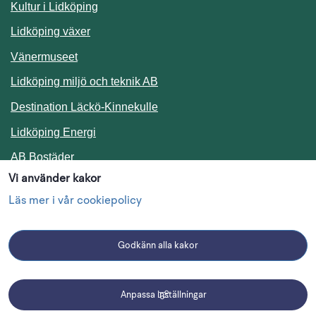
Kultur i Lidköping
Lidköping växer
Vänermuseet
Lidköping miljö och teknik AB
Länk till annan webbplats.
Destination Läckö-Kinnekulle
Länk till annan webbplats.
Lidköping Energi
Länk till annan webbplats.
AB Bostäder
Vi använder kakor
Följ oss i sociala medier
Läs mer i vår cookiepolicy
Godkänn alla kakor
Facebook
Instagram
Linkedin
Anpassa inställningar