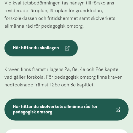
Vid kvalitetsbedömningen tas hänsyn till förskolans 
reviderade läroplan, läroplan för grundskolan, 
förskoleklassen och fritidshemmet samt skolverkets 
allmänna råd för pedagogisk omsorg.
Här hittar du skollagen
Länk till annan webbplats.
Kraven finns främst i lagens 2a, 8e, 4e och 26e kapitel 
vad gäller förskola. För pedagogisk omsorg finns kraven 
nedtecknade främst i 25e och 8e kapitlet.
Här hittar du skolverkets allmänna råd för 
Länk till annan webbplats.
pedagogisk omsorg