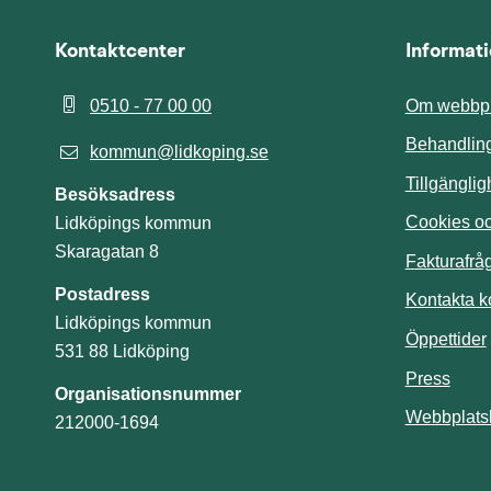
Kontaktcenter
Informat
0510 - 77 00 00
Om webbpl
Behandling
kommun@lidkoping.se
Tillgängli
Besöksadress
Cookies och
Lidköpings kommun
Skaragatan 8
Fakturafrå
Postadress
Kontakta 
Lidköpings kommun
Öppettider
531 88 Lidköping
Press
Organisationsnummer
Webbplats
212000-1694