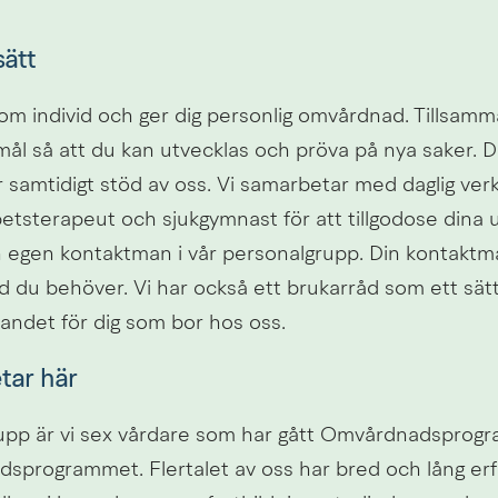
sätt
g som individ och ger dig personlig omvårdnad. Tillsam
mål så att du kan utvecklas och pröva på nya saker. Du
r samtidigt stöd av oss. Vi samarbetar med daglig ve
etsterapeut och sjukgymnast för att tillgodose dina u
 egen kontaktman i vår personalgrupp. Din kontaktman 
d du behöver. Vi har också ett brukarråd som ett sätt 
det för dig som bor hos oss.
tar här
rupp är vi sex vårdare som har gått Omvårdnadsprogra
idsprogrammet. Flertalet av oss har bred och lång erf