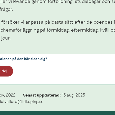
ler vi levande genom fortbildning, studiedagar och se
frågor.
 försöker vi anpassa på bästa sätt efter de boendes b
chemaförläggning på förmiddag, eftermiddag, kväll och
jour.
ationen på den här sidan dig?
Nej
nov, 2022
Senast uppdaterad: 
15 aug, 2025
ialvalfard@lidkoping.se