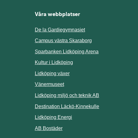
Våra webbplatser
De la Gardiegymnasiet
ill annan webbplats.
Campus västra Skaraborg
Sparbanken Lidköping Arena
webbplats.
Kultur i Lidköping
ill annan webbplats.
Lidköping växer
Vänermuseet
lats.
Lidköping miljö och teknik AB
Länk till annan w
Destination Läckö-Kinnekulle
nan webbplats.
Länk till annan webbplats.
Lidköping Energi
ll annan webbplats.
Länk till annan webbplats.
AB Bostäder