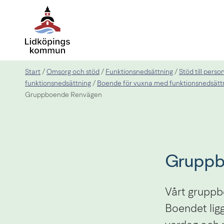
Start
Omsorg och stöd
Funktionsnedsättning
Stöd till pers
/
/
/
funktionsnedsättning
Boende för vuxna med funktionsnedsätt
/
Gruppboende Renvägen
Gruppb
Vårt gruppbo
Boendet ligg