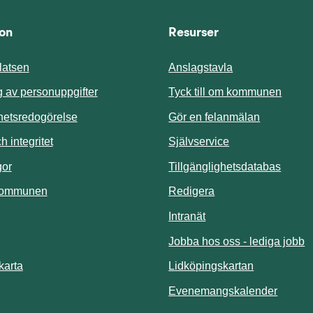
ion
Resurser
atsen
Anslagstavla
Länk t
 av personuppgifter
Tyck till om kommunen
ghetsredogörelse
Gör en felanmälan
Länk till annan 
 integritet
Självservice
Länk t
gor
Tillgänglighetsdatabas
kommunen
Redigera
Länk till annan webbp
Intranät
Jobba hos oss - lediga jobb
Länk till an
karta
Lidköpingskartan
Länk ti
Evenemangskalender