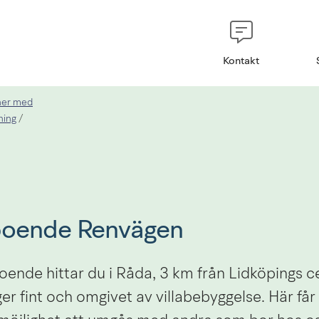
Kontakt
oner med
ning
/
oende Renvägen
ende hittar du i Råda, 3 km från Lidköpings c
er fint och omgivet av villabebyggelse. Här får d