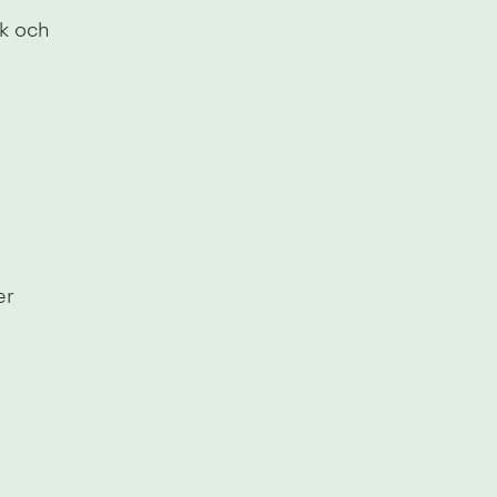
k och 
er