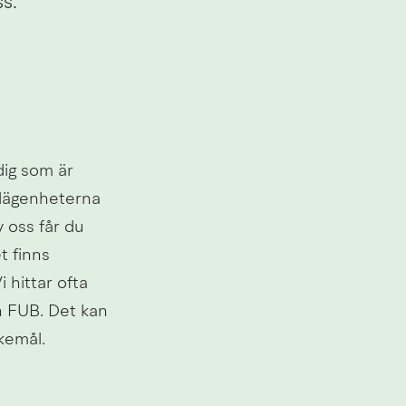
s.
ig som är 
lägenheterna 
oss får du 
 finns 
hittar ofta 
 FUB. Det kan 
kemål.