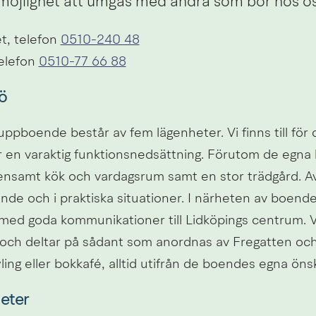
möjlighet att umgås med andra som bor hos os
, telefon 
0510-240 48
elefon 
0510-77 66 88
ö
pboende består av fem lägenheter. Vi finns till för d
 en varaktig funktionsnedsättning. Förutom de egna 
ensamt kök och vardagsrum samt en stor trädgård. Av 
ende och i praktiska situationer. I närheten av boendet
med goda kommunikationer till Lidköpings centrum. Vi 
r och deltar på sådant som anordnas av Fregatten och
ing eller bokkafé, alltid utifrån de boendes egna öns
eter