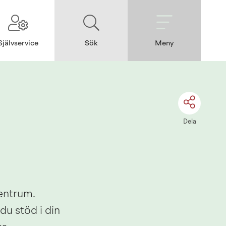
Självservice
Sök
Meny
Dela
entrum. 
u stöd i din 