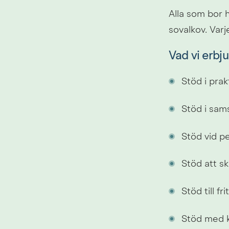
Alla som bor 
sovalkov. Varj
Vad vi erbju
Stöd i prak
Stöd i sam
Stöd vid pe
Stöd att s
Stöd till fr
Stöd med k