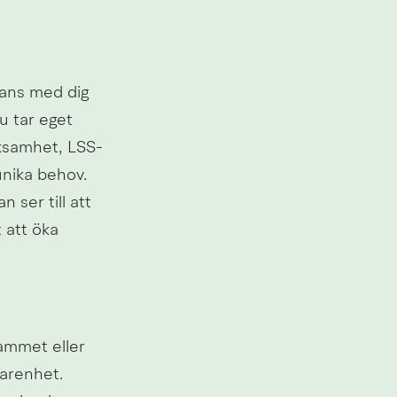
mans med dig 
 tar eget 
rksamhet, LSS-
nika behov. 
ser till att 
att öka 
mmet eller 
arenhet. 