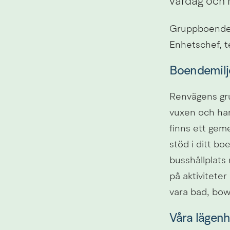
vardag och 
Gruppboendet
Enhetschef, t
Boendemilj
Renvägens grup
vuxen och har
finns ett gem
stöd i ditt bo
busshållplats 
på aktivitete
vara bad, bowl
Våra lägenh