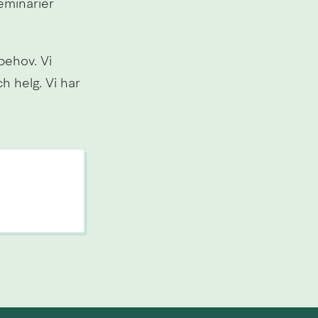
minarier 
ehov. Vi 
 helg. Vi har 