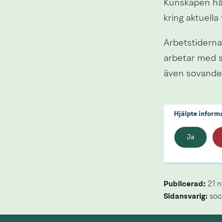
Kunskapen hål
kring aktuella 
Arbetstiderna
arbetar med s
även sovande 
Hjälpte inform
Ja
Publicerad: 
21 
Sidansvarig:
 soc