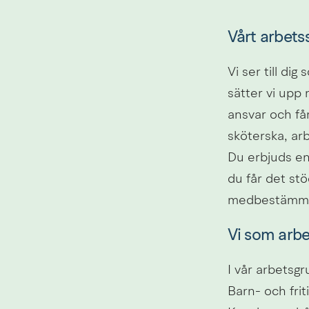
Vårt arbets
Vi ser till di
sätter vi upp 
ansvar och få
sköterska, arb
Du erbjuds en
du får det stö
medbestämman
Vi som arbe
I vår arbetsg
Barn- och frit