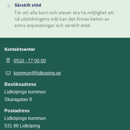
Särskilt stöd
För att alla barn och elever ska ha möjlighet att
nå utbildningens mål kan det finnas behov av
extra anpassningar och särskilt stöd.
Kontaktcenter
0510 - 77 00 00
kommun@lidkoping.se
Besöksadress
Lidköpings kommun
Skaragatan 8
Postadress
Lidköpings kommun
531 88 Lidköping