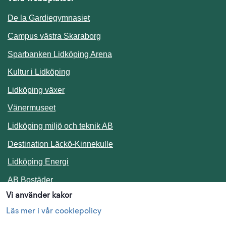
De la Gardiegymnasiet
Campus västra Skaraborg
Sparbanken Lidköping Arena
Kultur i Lidköping
Lidköping växer
Vänermuseet
Lidköping miljö och teknik AB
Länk till annan webbplats.
Destination Läckö-Kinnekulle
Länk till annan webbplats.
Lidköping Energi
Länk till annan webbplats.
AB Bostäder
Vi använder kakor
Följ oss i sociala medier
Läs mer i vår cookiepolicy