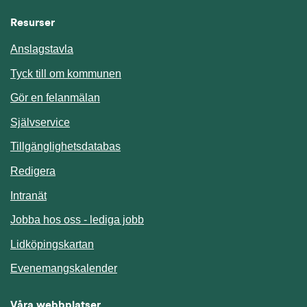
Resurser
Anslagstavla
Länk till annan webbplats.
Tyck till om kommunen
Gör en felanmälan
Länk till annan webbplats.
Självservice
Länk till annan webbplats.
Tillgänglighetsdatabas
Redigera
Länk till annan webbplats.
Intranät
Jobba hos oss - lediga jobb
Länk till annan webbplats.
Lidköpingskartan
Länk till annan webbplats.
Evenemangskalender
Våra webbplatser