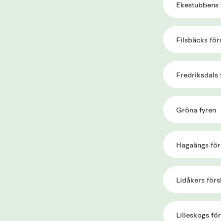
Ekestubbens 
Filsbäcks för
Fredriksdals 
Gröna fyren
Hagaängs för
Lidåkers förs
Lilleskogs fö