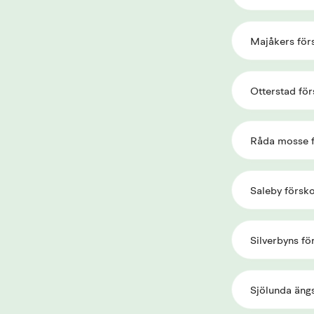
Majåkers för
Otterstad för
Råda mosse f
Saleby försko
Silverbyns fö
Sjölunda ängs