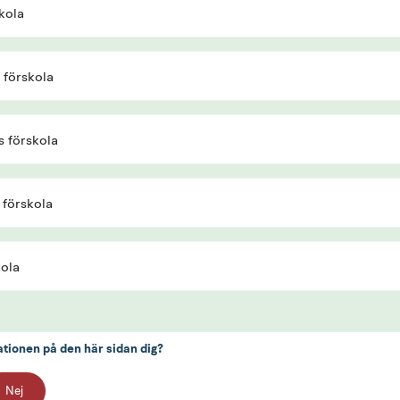
kola
förskola
 förskola
förskola
kola
ationen på den här sidan dig?
Nej