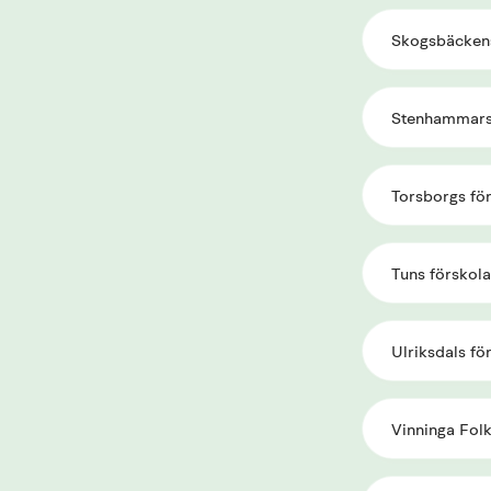
Skogsbäckens
Stenhammars
Torsborgs fö
Tuns förskola
Ulriksdals fö
Vinninga Folk