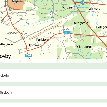
rskola
förskola