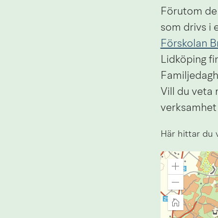
Förutom de k
som drivs i e
Förskolan 
Lidköping fi
Familjedag
Vill du veta
verksamhet 
Här hittar du 