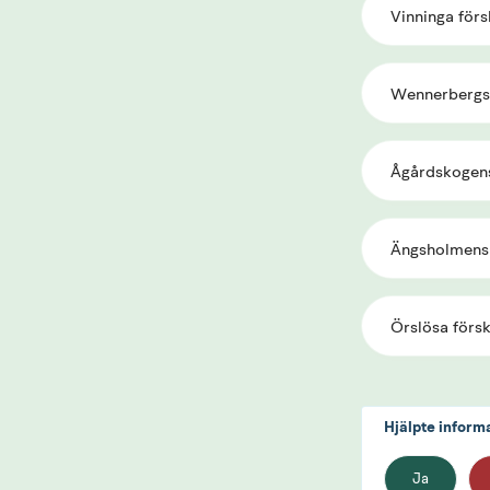
Vinninga förs
Wennerbergs 
Ågårdskogens
Ängsholmens 
Örslösa förs
Hjälpte inform
Ja