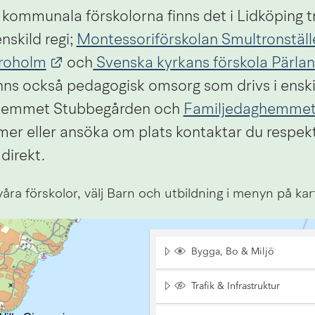
ommunala förskolorna finns det i Lidköping tre
nskild regi; 
Montessoriförskolan Smultronställ
Länk till annan webbplats.
Broholm
och
 Svenska kyrkans förskola Pärla
nns också pedagogisk omsorg som drivs i enskild
hemmet Stubbegården och 
Familjedaghemmet
 mer eller ansöka om plats kontaktar du respekt
direkt.
våra förskolor, välj Barn och utbildning i menyn på kar