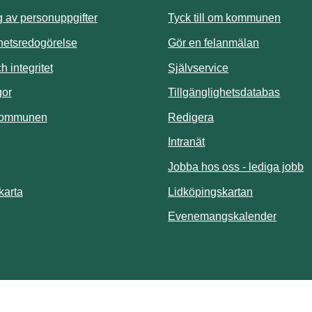
Länk t
 av personuppgifter
Tyck till om kommunen
ghetsredogörelse
Gör en felanmälan
Länk till annan 
 integritet
Självservice
Länk t
gor
Tillgänglighetsdatabas
kommunen
Redigera
Länk till annan webbp
Intranät
Jobba hos oss - lediga jobb
Länk till an
karta
Lidköpingskartan
Länk ti
Evenemangskalender