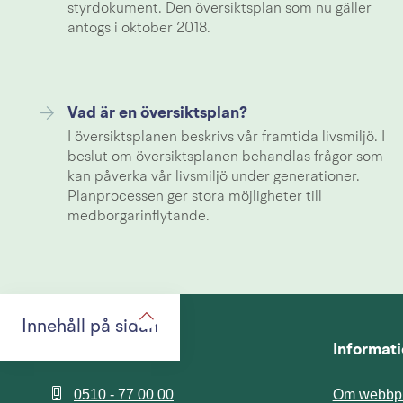
styrdokument. Den översiktsplan som nu gäller
antogs i oktober 2018.
Vad är en översiktsplan?
I översiktsplanen beskrivs vår framtida livsmiljö. I
beslut om översiktsplanen behandlas frågor som
kan påverka vår livsmiljö under generationer.
Planprocessen ger stora möjligheter till
medborgarinflytande.
Innehåll på sidan
Kontaktcenter
Informat
0510 - 77 00 00
Om webbpl