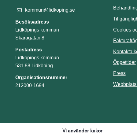
Behandling
kommun@lidkoping.se
Tillgängli
Besöksadress
Cookies och
Lidköpings kommun
Skaragatan 8
Fakturafrå
Postadress
Kontakta 
Lidköpings kommun
Öppettider
531 88 Lidköping
Press
Organisationsnummer
Webbplats
212000-1694
Vi använder kakor