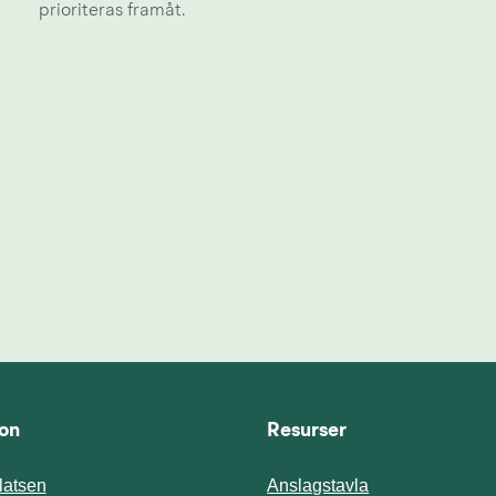
prioriteras framåt.
ion
Resurser
atsen
Anslagstavla