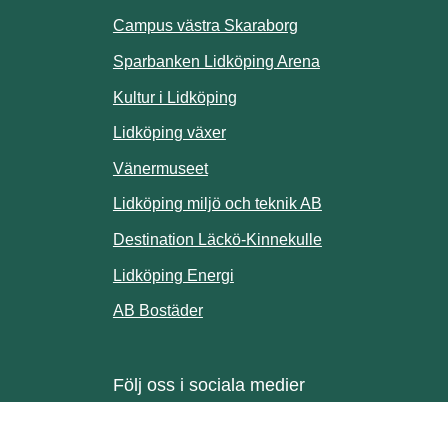
ill annan webbplats.
Campus västra Skaraborg
Sparbanken Lidköping Arena
webbplats.
Kultur i Lidköping
ill annan webbplats.
Lidköping växer
Vänermuseet
lats.
Lidköping miljö och teknik AB
Länk till annan w
Destination Läckö-Kinnekulle
nan webbplats.
Länk till annan webbplats.
Lidköping Energi
ll annan webbplats.
Länk till annan webbplats.
AB Bostäder
Följ oss i sociala medier