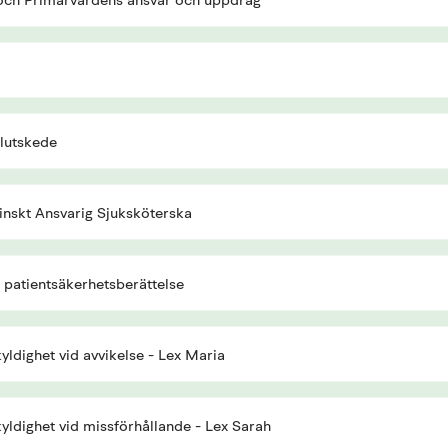
ch Primärvårdens ansvar och uppdrag
slutskede
nskt Ansvarig Sjuksköterska
h patientsäkerhetsberättelse
ldighet vid avvikelse - Lex Maria
ldighet vid missförhållande - Lex Sarah