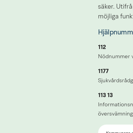
säker. Utifrå
möjliga fun
Hjälpnumm
112
Nödnummer vid
1177
Sjukvårdsrådgi
113 13
Informationsnu
översvämninga