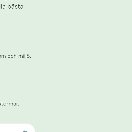
la bästa 
om och miljö.
tormar, 