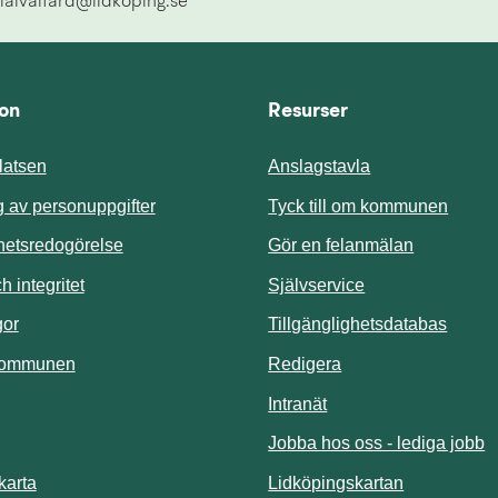
ialvalfard@lidkoping.se
ion
Resurser
atsen
Anslagstavla
Länk t
 av personuppgifter
Tyck till om kommunen
ghetsredogörelse
Gör en felanmälan
Länk till annan 
 integritet
Självservice
Länk t
gor
Tillgänglighetsdatabas
kommunen
Redigera
Länk till annan webbp
Intranät
Jobba hos oss - lediga jobb
Länk till an
karta
Lidköpingskartan