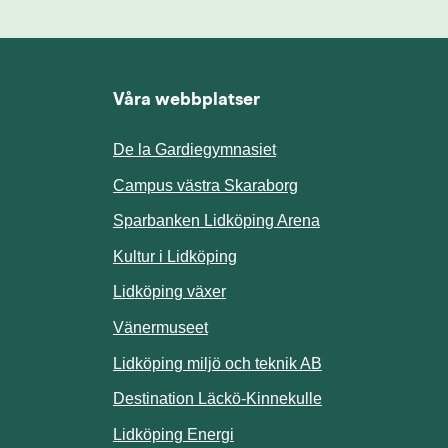
Våra webbplatser
De la Gardiegymnasiet
ill annan webbplats.
Campus västra Skaraborg
Sparbanken Lidköping Arena
webbplats.
Kultur i Lidköping
ill annan webbplats.
Lidköping växer
Vänermuseet
lats.
Lidköping miljö och teknik AB
Länk till annan w
Destination Läckö-Kinnekulle
nan webbplats.
Länk till annan webbplats.
Lidköping Energi