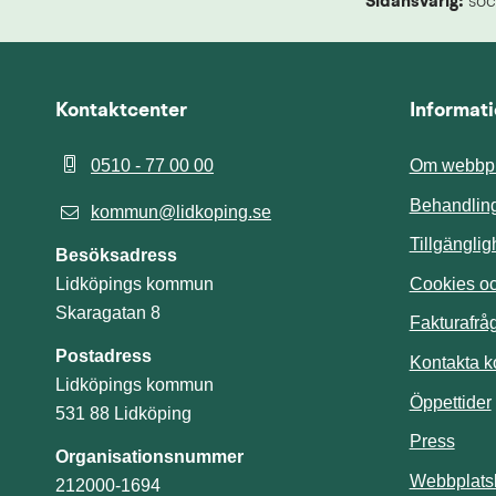
Sidansvarig:
 soc
Kontaktcenter
Informat
0510 - 77 00 00
Om webbpl
Behandling
kommun@lidkoping.se
Tillgängli
Besöksadress
Cookies och
Lidköpings kommun
Skaragatan 8
Fakturafrå
Postadress
Kontakta 
Lidköpings kommun
Öppettider
531 88 Lidköping
Press
Organisationsnummer
Webbplats
212000-1694