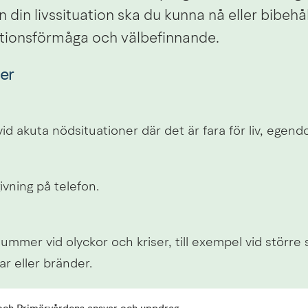
n din livssituation ska du kunna nå eller bibehål
ktionsförmåga och välbefinnande.
er
 akuta nödsituationer där det är fara för liv, egend
vning på telefon.
mmer vid olyckor och kriser, till exempel vid större s
r eller bränder.