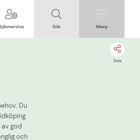
Självservice
Sök
Meny
Dela
behov. Du 
idköping 
 av god 
nglig och 