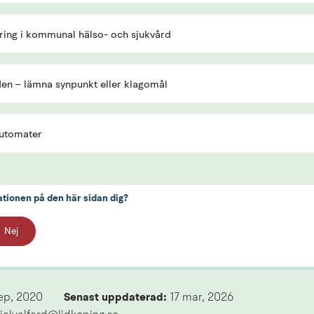
ring i kommunal hälso- och sjukvård
en – lämna synpunkt eller klagomål
utomater
ationen på den här sidan dig?
Nej
sep, 2020
Senast uppdaterad: 
17 mar, 2026