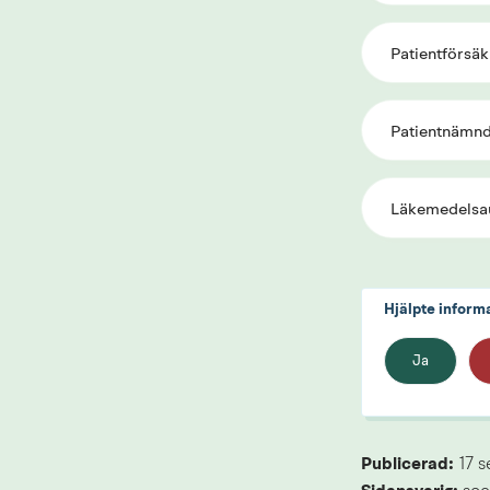
Patientförsäk
Patientnämnd
Läkemedelsa
Hjälpte inform
Ja
Publicerad: 
17 