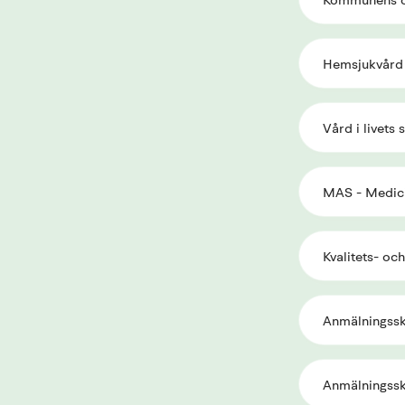
Kommunens o
Hemsjukvård
Vård i livets 
MAS - Medici
Kvalitets- oc
Anmälningssky
Anmälningssky