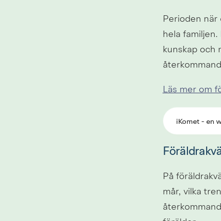
Perioden när d
hela familjen.
kunskap och m
återkommande 
Läs mer om fö
iKomet - en 
Föräldrakvä
På föräldrakvä
mår, vilka tre
återkommande t