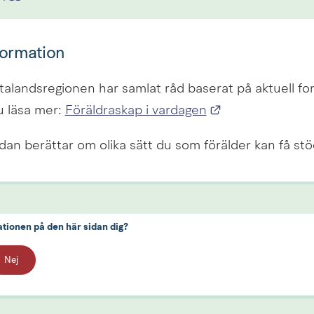
formation
alandsregionen har samlat råd baserat på aktuell fors
Länk till annan
 läsa mer: 
Föräldraskap i vardagen
an berättar om olika sätt du som förälder kan få stö
ationen på den här sidan dig?
Nej