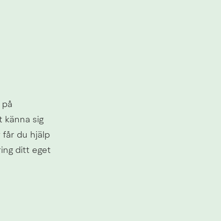
 på 
 känna sig 
får du hjälp 
ng ditt eget 