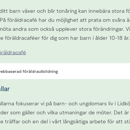
itt barn växer och blir tonåring kan innebära stora fö
 På föräldracafé har du möjlighet att prata om svåra ä
öta andra som också upplever stora förändringar. Vi
föräldracaféer för dig som har barn i ålder 10-18 år.
räldracafé
webbaserad föräldrautbildning
llar
llarna fokuserar vi på barn- och ungdomars liv i Lidkö
nder som gäller och vilka utmaningar de möter. Det är 
räffar och en del i vårt långsiktiga arbete för att st