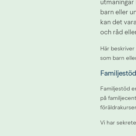
utmaningar i 
barn eller u
kan det vara
och råd elle
Här beskriver v
som barn elle
Familjestö
Familjestöd er
på familjecent
föräldrakurse
Vi har sekretes