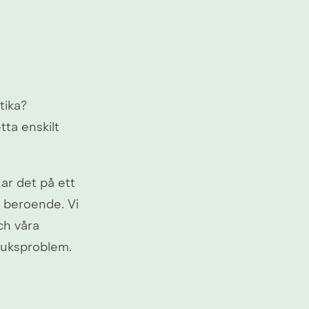
tika? 
ta enskilt 
r det på ett 
 beroende. Vi 
h våra 
ruksproblem. 