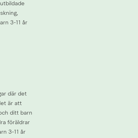
utbildade 
skning, 
rn 3-11 år 
ar där det 
et är att 
ch ditt barn 
a föräldrar 
n 3-11 år 