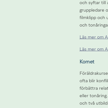
och syftar til
gruppledare oc
filmklipp och 
och tonåringar
Läs mer om A
Läs mer om A
Komet
Föräldrakursen
ofta blir konfl
förbättra rela
eller tonåring
och två utbild