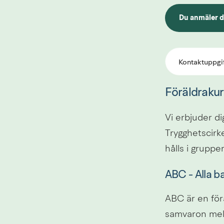
Du anmäler di
Länk till ann
Kontaktuppgif
Föräldrakur
Vi erbjuder di
Trygghetscirke
hålls i gruppe
ABC - Alla b
ABC är en förä
samvaron mella