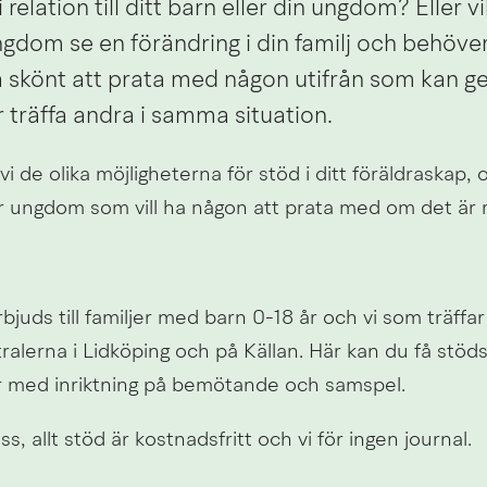
relation till ditt barn eller din ungdom? Eller vi
ngdom se en förändring i din familj och behöver
 skönt att prata med någon utifrån som kan ge
r träffa andra i samma situation.
i de olika möjligheterna för stöd i ditt föräldraskap, o
r ungdom som vill ha någon att prata med om det är 
d
bjuds till familjer med barn 0-18 år och vi som träffar
ralerna i Lidköping och på Källan. Här kan du få stöd
r med inriktning på bemötande och samspel.
s, allt stöd är kostnadsfritt och vi för ingen journal.