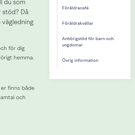
ll du som 
Föräldracafé
 stöd? Då 
 vägledning 
Föräldrakvällar
Anhörigstöd för barn och
ungdomar
ch för dig 
rörigt hemma.
Övrig information
 er finns både 
samtal och 