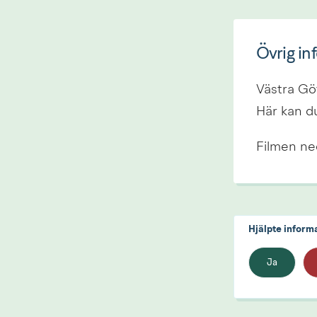
Övrig in
Västra Göt
Här kan du
Filmen ned
Hjälpte inform
Ja