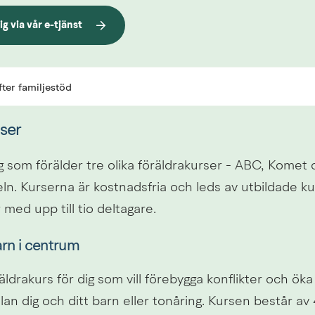
g via vår e-tjänst
an webbplats.
ter familjestöd
ser
g som förälder tre olika föräldrakurser - ABC, Komet 
ln. Kurserna är kostnadsfria och leds av utbildade ku
r med upp till tio deltagare.
arn i centrum
ldrakurs för dig som vill förebygga konflikter och öka 
n dig och ditt barn eller tonåring. Kursen består av 4