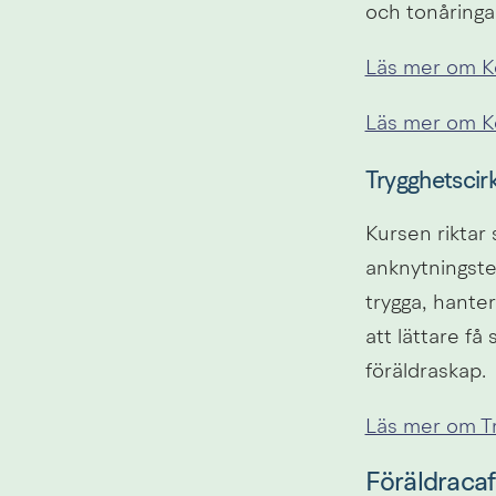
och tonåringar
Läs mer om K
Läs mer om K
Trygghetscir
Kursen riktar 
anknytningste
trygga, hanter
att lättare få
föräldraskap.
Läs mer om Tr
Föräldraca