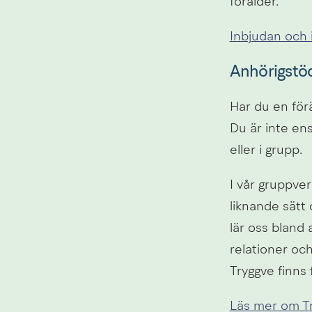
förälder. 
Inbjudan och 
Anhörigstö
Har du en förä
Du är inte ens
eller i grupp.
I vår gruppve
liknande sätt
lär oss bland 
relationer oc
Tryggve finns 
Läs mer om T