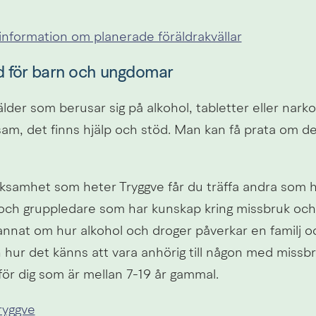
information om planerade föräldrakvällar
d för barn och ungdomar
lder som berusar sig på alkohol, tabletter eller narko
am, det finns hjälp och stöd. Man kan få prata om det
rksamhet som heter Tryggve får du träffa andra som ha
 och gruppledare som har kunskap kring missbruk och
annat om hur alkohol och droger påverkar en familj oc
h hur det känns att vara anhörig till någon med missb
för dig som är mellan 7-19 år gammal.
ryggve