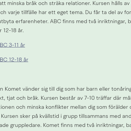
l att minska bråk och sträka relationer. Kursen hålls av 
h varje tillfälle har ett eget tema. Du får ta del av for
utbyta erfarenheter. ABC finns med två inriktningar, ba
 12-18 år.
BC 3-11 år
BC 12-18 år
 Komet vänder sig till dig som har barn eller tonåring
ikt, tjat och bråk. Kursen består av 7-10 träffar där mål
tionen och minska konflikter mellan dig som förälder o
. Kursen sker på kvällstid i grupp tillsammans med andr
ade gruppledare. Komet finns med två inriktningar, bar