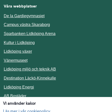
Våra webbplatser
De la Gardiegymnasiet
Campus västra Skaraborg
Sparbanken Lidköping Arena
Kultur i Lidköping
Lidköping växer
Vänermuseet
Lidköping miljö och teknik AB
Länk till annan webbplats.
Destination Läckö-Kinnekulle
Länk till annan webbplats.
Lidköping Energi
Länk till annan webbplats.
AB Bostäder
Vi använder kakor
Följ oss i sociala medier
Läs mer i vår cookiepolicy