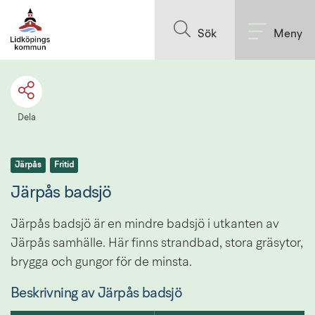
Till innehållet på sidan
Sök
Meny
Dela
Järpås
Fritid
Järpås badsjö
Järpås badsjö är en mindre badsjö i utkanten av 
Järpås samhälle. Här finns strandbad, stora gräsytor, 
brygga och gungor för de minsta.
Beskrivning av Järpås badsjö