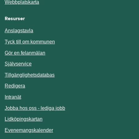
Webbplatskarta
Resurser
Anslagstavla
Länk till annan webbplats.
Tyck till om kommunen
Gör en felanmälan
Länk till annan webbplats.
Självservice
Länk till annan webbplats.
Tillgänglighetsdatabas
Redigera
Länk till annan webbplats.
Intranät
Jobba hos oss - lediga jobb
Länk till annan webbplats.
Lidköpingskartan
Länk till annan webbplats.
Evenemangskalender