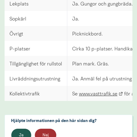
Lekplats
Ja. Gungor och gungbräda.
Sopkärl
Ja.
Övrigt
Picknickbord.
P-platser
Cirka 10 p-platser. Handikapp
Tillgänglighet för rullstol
Plan mark. Gräs.
Livräddningsutrustning
Ja. Anmäl fel på utrustning 
Länk t
Kollektivtrafik
Se
www.vasttrafik.se
för akt
Hjälpte informationen på den här sidan dig?
Ja
Nej