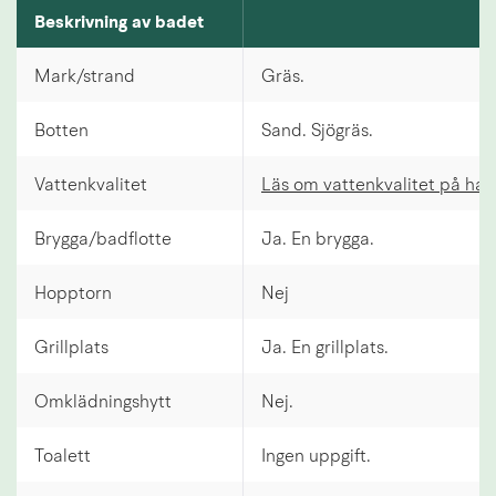
Beskrivning av Järpås badsjö
Beskrivning av badet
Mark/strand
Gräs.
Botten
Sand. Sjögräs.
Vattenkvalitet
Läs om vattenkvalitet på ha
Brygga/badflotte
Ja. En brygga.
Hopptorn
Nej
Grillplats
Ja. En grillplats.
Omklädningshytt
Nej.
Toalett
Ingen uppgift.