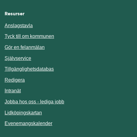
Resurser
Anslagstavla
Länk till annan webbplats.
Tyck till om kommunen
Gör en felanmälan
Länk till annan webbplats.
Självservice
Länk till annan webbplats.
Tillgänglighetsdatabas
Redigera
Länk till annan webbplats.
Intranät
Jobba hos oss - lediga jobb
Länk till annan webbplats.
Lidköpingskartan
Länk till annan webbplats.
Evenemangskalender