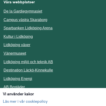
Våra webbplatser
De la Gardiegymnasiet
Campus västra Skaraborg
Sparbanken Lidköping Arena
Kultur i Lidköping
Lidköping växer
Vänermuseet
Lidköping miljö och teknik AB
Länk till annan webbplats.
Destination Läckö-Kinnekulle
Länk till annan webbplats.
Lidköping Energi
Länk till annan webbplats.
AB Bostäder
Vi använder kakor
Följ oss i sociala medier
Läs mer i vår cookiepolicy