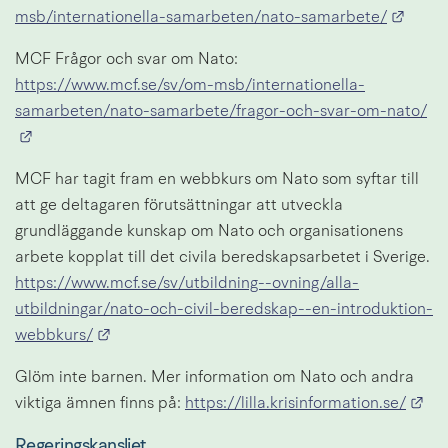
Länk 
msb/internationella-samarbeten/nato-samarbete/
MCF Frågor och svar om Nato: 
https://www.mcf.se/sv/om-msb/internationella-
samarbeten/nato-samarbete/fragor-och-svar-om-nato/
Länk till annan webbplats.
MCF har tagit fram en webbkurs om Nato som syftar till 
att ge deltagaren förutsättningar att utveckla 
grundläggande kunskap om Nato och organisationens 
arbete kopplat till det civila beredskapsarbetet i Sverige. 
https://www.mcf.se/sv/utbildning--ovning/alla-
utbildningar/nato-och-civil-beredskap--en-introduktion-
Länk till annan webbplats.
webbkurs/
Glöm inte barnen. Mer information om Nato och andra 
Län
viktiga ämnen finns på: 
https://lilla.krisinformation.se/
Regeringskansliet