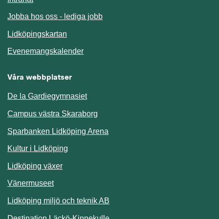
Jobba hos oss - lediga jobb
Länk till annan webbplats.
Lidköpingskartan
Länk till annan webbplats.
Evenemangskalender
Våra webbplatser
De la Gardiegymnasiet
Campus västra Skaraborg
Sparbanken Lidköping Arena
Kultur i Lidköping
Lidköping växer
Vänermuseet
Lidköping miljö och teknik AB
Länk till annan webbplats.
Destination Läckö-Kinnekulle