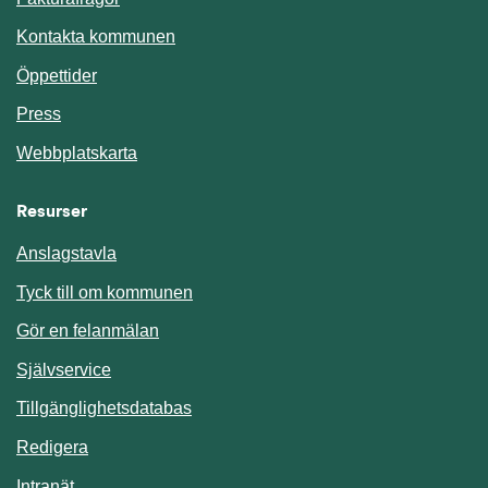
Kontakta kommunen
Öppettider
Press
Webbplatskarta
Resurser
Anslagstavla
Länk till annan webbplats.
Tyck till om kommunen
Gör en felanmälan
Länk till annan webbplats.
Självservice
Länk till annan webbplats.
Tillgänglighetsdatabas
Redigera
Länk till annan webbplats.
Intranät