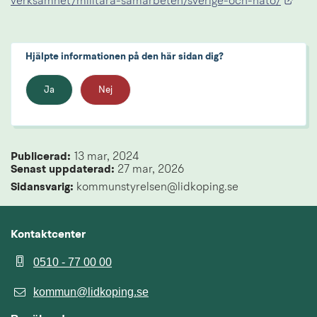
Länk
verksamhet/militara-samarbeten/sverige-och-nato/
Hjälpte informationen på den här sidan dig?
Ja
Nej
Publicerad: 
13 mar, 2024
Senast uppdaterad: 
27 mar, 2026
Sidansvarig:
 kommunstyrelsen@lidkoping.se
Kontaktcenter
0510 - 77 00 00
kommun@lidkoping.se