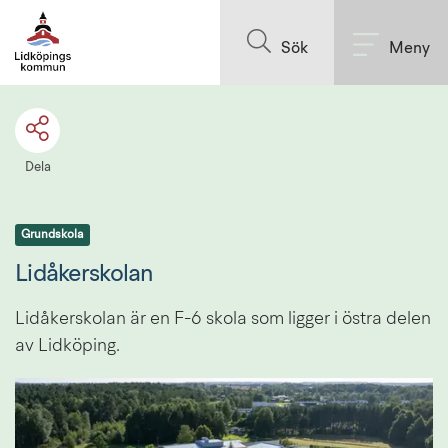
Till innehållet på sidan
Sök
Meny
Dela
Grundskola
Lidåkerskolan
Lidåkerskolan är en F-6 skola som ligger i östra delen 
av Lidköping.