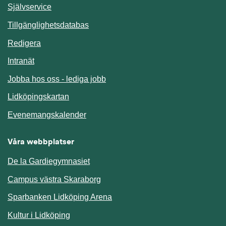
Länk till annan webbplats.
Självservice
Länk till annan webbplats.
Tillgänglighetsdatabas
Redigera
Länk till annan webbplats.
Intranät
Jobba hos oss - lediga jobb
Länk till annan webbplats.
Lidköpingskartan
Länk till annan webbplats.
Evenemangskalender
Våra webbplatser
De la Gardiegymnasiet
Campus västra Skaraborg
Sparbanken Lidköping Arena
Kultur i Lidköping