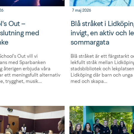
26
7 maj 2026
's Out –
Blå stråket i Lidköpin
vslutning med
invigt, en aktiv och le
nke
sommargata
hool's Out vill vi
Blå stråket är ett färgstarkt 
mans med Sparbanken
lekfullt stråk mellan Lidköpin
g återigen erbjuda våra
stadsbibliotek och lekplatsen 
 ett meningsfullt alternativ
Lidköping där barn och unga 
e, trygghet, musik...
med och skapa...