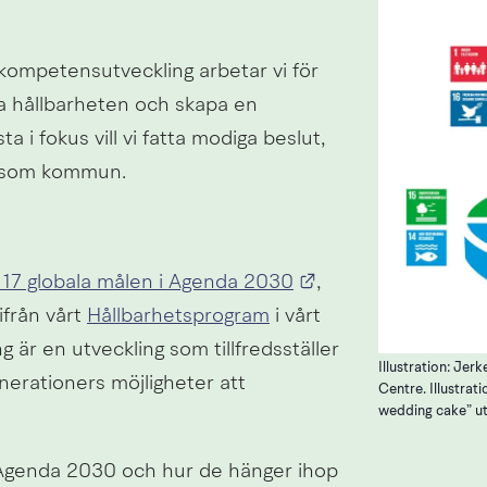
ompetensutveckling arbetar vi för 
a hållbarheten och skapa en 
 i fokus vill vi fatta modiga beslut, 
s som kommun.
Länk till annan we
 17 globala målen i Agenda 2030
, 
från vårt 
Hållbarhetsprogram
 i vårt 
 är en utveckling som tillfredsställer 
Illustration: Jer
rationers möjligheter att 
Centre. Illustrat
wedding cake” utv
 i Agenda 2030 och hur de hänger ihop 