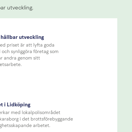
ar utveckling.
r hållbar utveckling
ed priset är att lyfta goda
 och synliggöra företag som
ar andra genom sitt
etsarbete.
t i Lidköping
erkar med lokalpolisområdet
karaborg i det brottsförebyggande
gghetsskapande arbetet.