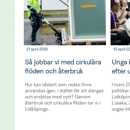
21 april 2026
10 april 2
Så jobbar vi med cirkulära
Unga i
flöden och återbruk
efter
Hur kan sådant som redan finns
I mars 2
användas igen, i stället för att slängas
politike
och ersättas med nytt? Genom
Lidköpin
återbruk och cirkulära flöden tar vi i
Lusaka, 
Lidköpings...
ungas inf