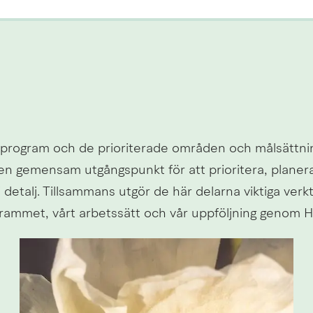
etsprogram och de prioriterade områden och målsättning
 gemensam utgångspunkt för att prioritera, planera o
 detalj. Tillsammans utgör de här delarna viktiga ver
grammet, vårt arbetssätt och vår uppföljning genom 