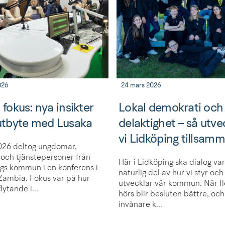
026
24 mars 2026
 fokus: nya insikter
Lokal demokrati och
 utbyte med Lusaka
delaktighet – så utve
vi Lidköping tillsam
026 deltog ungdomar,
r och tjänstepersoner från
Här i Lidköping ska dialog va
gs kommun i en konferens i
naturlig del av hur vi styr och
Zambia. Fokus var på hur
utvecklar vår kommun. När fl
lytande i...
hörs blir besluten bättre, och
invånare k...