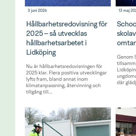
3 juni 2026
13 maj 20
Hållbarhetsredovisning för
School
2025 – så utvecklas
skola
hållbarhetsarbetet i
omta
Lidköping
Genom Sc
tillsam
Nu är hållbarhetsredovisningen för
Lidköpin
2025 klar. Flera positiva utvecklingar
ungdomar
lyfts fram, bland annat inom
där glädj
klimatanpassning, återvinning och
tillgång till...