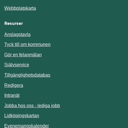
Webbplatskarta
Resurser
Anslagstavla
Länk till annan webbplats.
Tyck till om kommunen
Gör en felanmälan
Länk till annan webbplats.
Självservice
Länk till annan webbplats.
Tillgänglighetsdatabas
Redigera
Länk till annan webbplats.
Intranät
Jobba hos oss - lediga jobb
Länk till annan webbplats.
Lidköpingskartan
Länk till annan webbplats.
Evenemangskalender