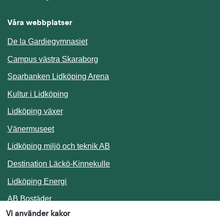
Våra webbplatser
De la Gardiegymnasiet
Campus västra Skaraborg
Sparbanken Lidköping Arena
Kultur i Lidköping
Lidköping växer
Vänermuseet
Lidköping miljö och teknik AB
Länk till annan webbplats.
Destination Läckö-Kinnekulle
Länk till annan webbplats.
Lidköping Energi
Länk till annan webbplats.
AB Bostäder
Vi använder kakor