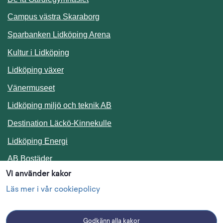
Campus västra Skaraborg
Sparbanken Lidköping Arena
Kultur i Lidköping
Lidköping växer
Vänermuseet
Lidköping miljö och teknik AB
Länk till annan webbplats.
Destination Läckö-Kinnekulle
Länk till annan webbplats.
Lidköping Energi
Länk till annan webbplats.
AB Bostäder
Vi använder kakor
Följ oss i sociala medier
Läs mer i vår cookiepolicy
Godkänn alla kakor
Facebook
Instagram
Linkedin