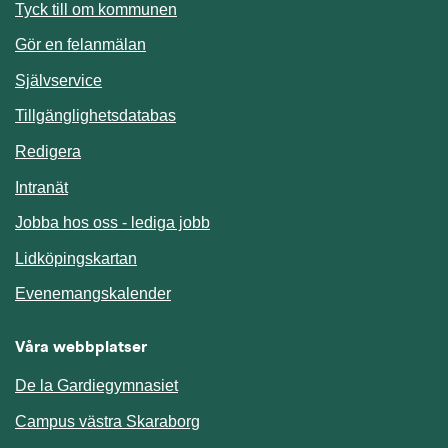
Länk till annan webbplats.
Tyck till om kommunen
Gör en felanmälan
Länk till annan webbplats.
Självservice
Länk till annan webbplats.
Tillgänglighetsdatabas
Redigera
Länk till annan webbplats.
Intranät
Jobba hos oss - lediga jobb
Länk till annan webbplats.
Lidköpingskartan
Länk till annan webbplats.
Evenemangskalender
Våra webbplatser
De la Gardiegymnasiet
Campus västra Skaraborg