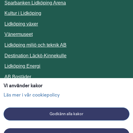
Sparbanken Lidköping Arena
Kultur i Lidköping
Lidköping växer
Vänermuseet
Lidköping miljö och teknik AB
Länk till annan webbplats.
Destination Läckö-Kinnekulle
Länk till annan webbplats.
Lidköping Energi
Länk till annan webbplats.
AB Bostäder
Vi använder kakor
Följ oss i sociala medier
Läs mer i vår cookiepolicy
Godkänn alla kakor
Facebook
Instagram
Linkedin