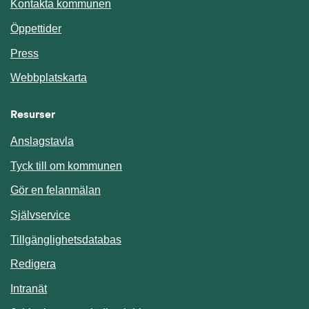
Kontakta kommunen
Öppettider
Press
Webbplatskarta
Resurser
Anslagstavla
Länk till annan webbplats.
Tyck till om kommunen
Gör en felanmälan
Länk till annan webbplats.
Självservice
Länk till annan webbplats.
Tillgänglighetsdatabas
Redigera
Länk till annan webbplats.
Intranät