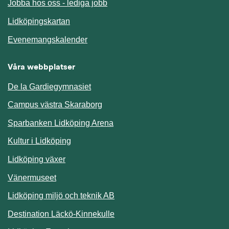
Jobba hos oss - lediga jobb
Länk till annan webbplats.
Lidköpingskartan
Länk till annan webbplats.
Evenemangskalender
Våra webbplatser
De la Gardiegymnasiet
Campus västra Skaraborg
Sparbanken Lidköping Arena
Kultur i Lidköping
Lidköping växer
Vänermuseet
Lidköping miljö och teknik AB
Länk till annan webbplats.
Destination Läckö-Kinnekulle