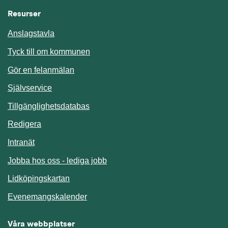
Resurser
Anslagstavla
Länk till annan webbplats.
Tyck till om kommunen
Gör en felanmälan
Länk till annan webbplats.
Självservice
Länk till annan webbplats.
Tillgänglighetsdatabas
Redigera
Länk till annan webbplats.
Intranät
Jobba hos oss - lediga jobb
Länk till annan webbplats.
Lidköpingskartan
Länk till annan webbplats.
Evenemangskalender
Våra webbplatser