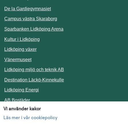
De la Gardiegymnasiet
Campus västra Skaraborg
Sparbanken Lidköping Arena
Kultur i Lidköping
Lidköping växer
Vänermuseet
Lidköping miljö och teknik AB
Länk till annan webbplats.
Destination Läckö-Kinnekulle
Länk till annan webbplats.
Lidköping Energi
Länk till annan webbplats.
AB Bostäder
Vi använder kakor
Följ oss i sociala medier
Läs mer i vår cookiepolicy