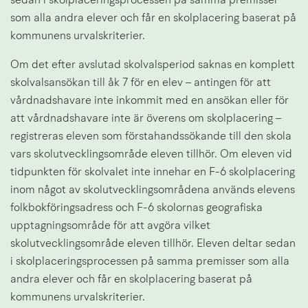
sedan i skolplaceringsprocessen på samma premisser 
som alla andra elever och får en skolplacering baserat på 
kommunens urvalskriterier.
Om det efter avslutad skolvalsperiod saknas en komplett 
skolvalsansökan till åk 7 för en elev – antingen för att 
vårdnadshavare inte inkommit med en ansökan eller för 
att vårdnadshavare inte är överens om skolplacering – 
registreras eleven som förstahandssökande till den skola 
vars skolutvecklingsområde eleven tillhör. Om eleven vid 
tidpunkten för skolvalet inte innehar en F-6 skolplacering 
inom något av skolutvecklingsområdena används elevens 
folkbokföringsadress och F-6 skolornas geografiska 
upptagningsområde för att avgöra vilket 
skolutvecklingsområde eleven tillhör. Eleven deltar sedan 
i skolplaceringsprocessen på samma premisser som alla 
andra elever och får en skolplacering baserat på 
kommunens urvalskriterier.