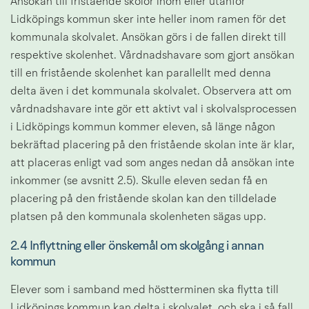
Ansökan till fristående skolor inom eller utanför 
Lidköpings kommun sker inte heller inom ramen för det 
kommunala skolvalet. Ansökan görs i de fallen direkt till 
respektive skolenhet. Vårdnadshavare som gjort ansökan 
till en fristående skolenhet kan parallellt med denna 
delta även i det kommunala skolvalet. Observera att om 
vårdnadshavare inte gör ett aktivt val i skolvalsprocessen 
i Lidköpings kommun kommer eleven, så länge någon 
bekräftad placering på den fristående skolan inte är klar, 
att placeras enligt vad som anges nedan då ansökan inte 
inkommer (se avsnitt 2.5). Skulle eleven sedan få en 
placering på den fristående skolan kan den tilldelade 
platsen på den kommunala skolenheten sägas upp.
2.4 Inflyttning eller önskemål om skolgång i annan 
kommun
Elever som i samband med höstterminen ska flytta till 
Lidköpings kommun kan delta i skolvalet, och ska i så fall 