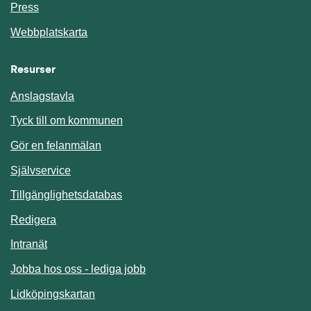
Press
Webbplatskarta
Resurser
Anslagstavla
Länk till annan webbplats.
Tyck till om kommunen
Gör en felanmälan
Länk till annan webbplats.
Självservice
Länk till annan webbplats.
Tillgänglighetsdatabas
Redigera
Länk till annan webbplats.
Intranät
Jobba hos oss - lediga jobb
Länk till annan webbplats.
Lidköpingskartan