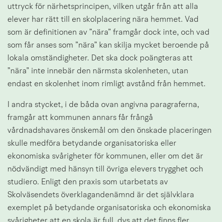
uttryck för närhetsprincipen, vilken utgår från att alla 
elever har rätt till en skolplacering nära hemmet. Vad 
som är definitionen av ”nära” framgår dock inte, och vad 
som får anses som ”nära” kan skilja mycket beroende på 
lokala omständigheter. Det ska dock poängteras att 
”nära” inte innebär den närmsta skolenheten, utan 
endast en skolenhet inom rimligt avstånd från hemmet.
I andra stycket, i de båda ovan angivna paragraferna, 
framgår att kommunen annars får frångå 
vårdnadshavares önskemål om den önskade placeringen 
skulle medföra betydande organisatoriska eller 
ekonomiska svårigheter för kommunen, eller om det är 
nödvändigt med hänsyn till övriga elevers trygghet och 
studiero. Enligt den praxis som utarbetats av 
Skolväsendets överklagandenämnd är det självklara 
exemplet på betydande organisatoriska och ekonomiska 
svårigheter att en skola är full, dvs att det finns fler 