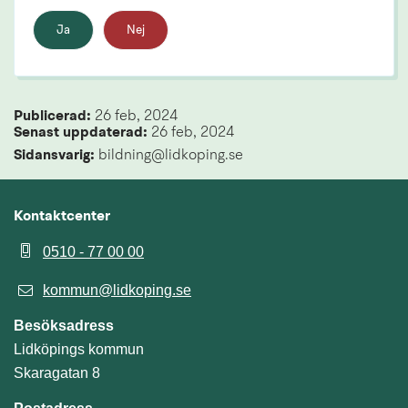
Ja
Nej
Publicerad: 
26 feb, 2024
Senast uppdaterad: 
26 feb, 2024
Sidansvarig:
 bildning@lidkoping.se
Kontaktcenter
0510 - 77 00 00
kommun@lidkoping.se
Besöksadress
Lidköpings kommun
Skaragatan 8