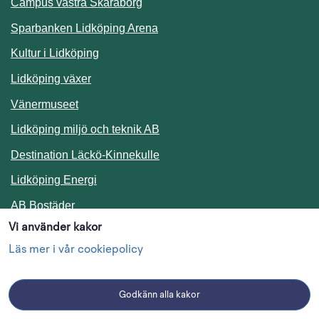
Campus västra Skaraborg
Sparbanken Lidköping Arena
Kultur i Lidköping
Lidköping växer
Vänermuseet
Lidköping miljö och teknik AB
Länk till annan webbplats.
Destination Läckö-Kinnekulle
Länk till annan webbplats.
Lidköping Energi
Länk till annan webbplats.
AB Bostäder
Vi använder kakor
Följ oss i sociala medier
Läs mer i vår cookiepolicy
Godkänn alla kakor
Facebook
Instagram
Linkedin