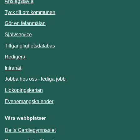
Anslagstavla
Länk till annan webbplats.
Tyck till om kommunen
Gör en felanmälan
Länk till annan webbplats.
Självservice
Länk till annan webbplats.
Tillgänglighetsdatabas
Redigera
Länk till annan webbplats.
Intranät
Jobba hos oss - lediga jobb
Länk till annan webbplats.
Lidköpingskartan
Länk till annan webbplats.
Evenemangskalender
Våra webbplatser
De la Gardiegymnasiet