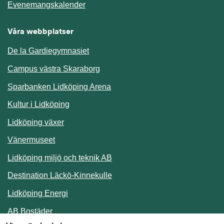
Länk till annan webbplats.
Evenemangskalender
Våra webbplatser
De la Gardiegymnasiet
Campus västra Skaraborg
Sparbanken Lidköping Arena
Kultur i Lidköping
Lidköping växer
Vänermuseet
Lidköping miljö och teknik AB
Länk till annan webbplats.
Destination Läckö-Kinnekulle
Länk till annan webbplats.
Lidköping Energi
Länk till annan webbplats.
AB Bostäder