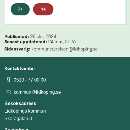
Ja
Nej
Publicerad: 
28 okt, 2024
Senast uppdaterad: 
24 mar, 2026
Sidansvarig:
 kommunstyrelsen@lidkoping.se
Kontaktcenter
0510 - 77 00 00
kommun@lidkoping.se
Besöksadress
Lidköpings kommun
Skaragatan 8
Postadress